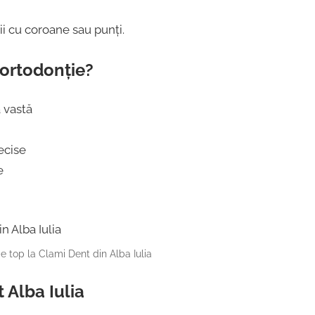
ii cu coroane sau punți.
 ortodonție?
 vastă
ecise
e
 top la Clami Dent din Alba Iulia
 Alba Iulia