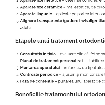
Aparate fixe metalice
– cele mai comune, efici
Aparate fixe ceramice
– mai estetice, de culoa
Aparate linguale
– aplicate pe partea interioară
Alignere transparente (gutiere Invisalign-like
adulți.
Etapele unui tratament ortodonti
Consultația inițială
– evaluare clinică, fotografi
Planul de tratament personalizat
– stabilirea 
Montarea aparatului
– în funcție de tipul ales.
Controale periodice
– ajustări și monitorizare 
Faza de contenție
– purtarea unui aparat de c
Beneficiile tratamentului ortodon