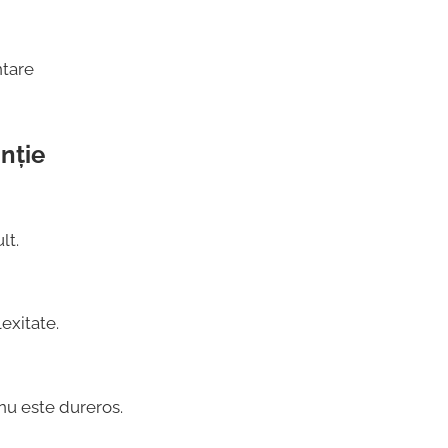
ntare
nție
lt.
exitate.
 nu este dureros.