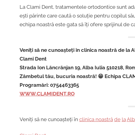
La Clami Dent, tratamentele ortodontice sunt adapt
ești părinte care caută o soluție pentru copilul 
echipa noastră este gata să îți ofere sprijinul de c
Veniți să ne cunoașteți în clinica noastră de la Al
Clami Dent
Strada Ion Lăncrănjan 19, Alba Iulia 510218, R
Zâmbetul tău, bucuria noastră! 😁 Echipa CLA
Programări: 0754463365
WWW.CLAMIDENT.RO
Veniți să ne cunoașteți în
clinica noastră
de
la
Alb