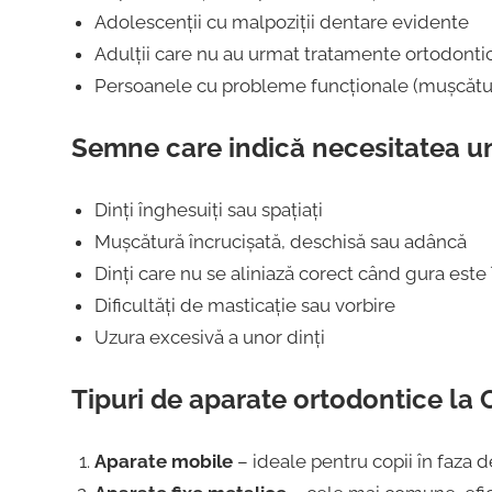
Adolescenții cu malpoziții dentare evidente
Adulții care nu au urmat tratamente ortodontic
Persoanele cu probleme funcționale (mușcătură 
Semne care indică necesitatea un
Dinți înghesuiți sau spațiați
Mușcătură încrucișată, deschisă sau adâncă
Dinți care nu se aliniază corect când gura este 
Dificultăți de masticație sau vorbire
Uzura excesivă a unor dinți
Tipuri de aparate ortodontice la 
Aparate mobile
– ideale pentru copii în faza d