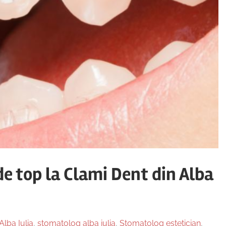
e top la Clami Dent din Alba
Alba Iulia
,
stomatolog alba iulia
,
Stomatolog estetician
,