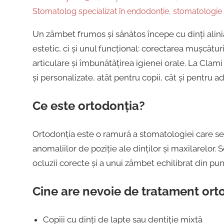
Stomatolog specializat în endodonție
,
stomatologie a
Un zâmbet frumos și sănătos începe cu dinți alini
estetic, ci și unul funcțional: corectarea mușcătur
articulare și îmbunătățirea igienei orale. La Clam
și personalizate, atât pentru copii, cât și pentru ad
Ce este ortodonția?
Ortodonția este o ramură a stomatologiei care se
anomaliilor de poziție ale dinților și maxilarelor
ocluzii corecte și a unui zâmbet echilibrat din pun
Cine are nevoie de tratament ort
Copiii cu dinți de lapte sau dentiție mixtă