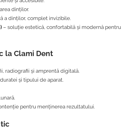
ente și accesibile.
rea dinților.
 a dinților, complet invizibile.
)
– soluție estetică, confortabilă și modernă pentru
c la Clami Dent
i, radiografii și amprentă digitală.
duratei și tipului de aparat.
lunară.
ontenție pentru menținerea rezultatului.
tic