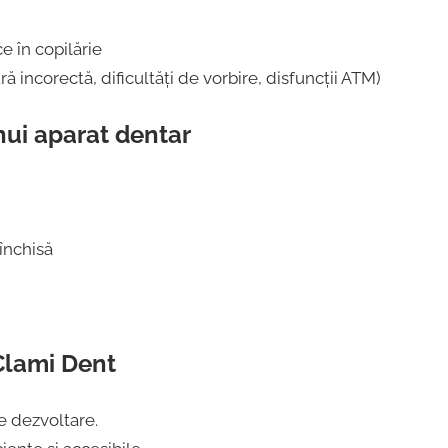
e în copilărie
incorectă, dificultăți de vorbire, disfuncții ATM)
ui aparat dentar
închisă
Clami Dent
e dezvoltare.