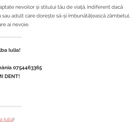
ate nevoilor și stilului tău de viață. Indiferent dacă
său sau adult care dorește să-și îmbunătățească zâmbetul,
are ai nevoie.
ba Iulia!
omânia 0754463365
MI DENT!
a Iulia
!