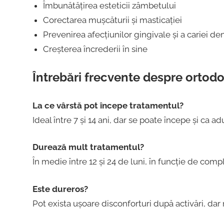
Îmbunătățirea esteticii zâmbetului
Corectarea mușcăturii și masticației
Prevenirea afecțiunilor gingivale și a cariei de
Creșterea încrederii în sine
Întrebări frecvente despre ortodo
La ce vârstă pot începe tratamentul?
Ideal între 7 și 14 ani, dar se poate începe și ca adu
Durează mult tratamentul?
În medie între 12 și 24 de luni, în funcție de compl
Este dureros?
Pot exista ușoare disconforturi după activări, dar