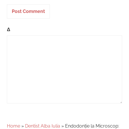
Δ
Home
»
Dentist Alba Iulia
»
Endodonție la Microscop: