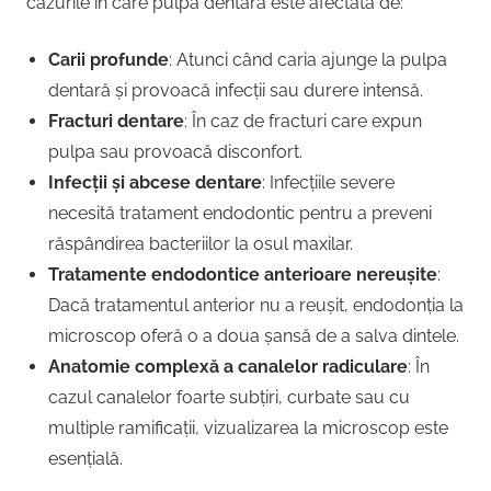
cazurile în care pulpa dentară este afectată de:
Carii profunde
: Atunci când caria ajunge la pulpa
dentară și provoacă infecții sau durere intensă.
Fracturi dentare
: În caz de fracturi care expun
pulpa sau provoacă disconfort.
Infecții și abcese dentare
: Infecțiile severe
necesită tratament endodontic pentru a preveni
răspândirea bacteriilor la osul maxilar.
Tratamente endodontice anterioare nereușite
:
Dacă tratamentul anterior nu a reușit, endodonția la
microscop oferă o a doua șansă de a salva dintele.
Anatomie complexă a canalelor radiculare
: În
cazul canalelor foarte subțiri, curbate sau cu
multiple ramificații, vizualizarea la microscop este
esențială.