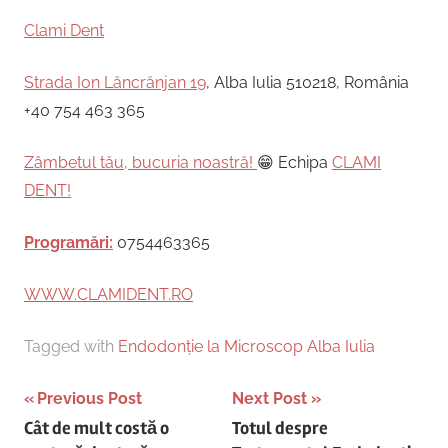
Clami Dent
Strada Ion Lăncrănjan 19
, Alba Iulia 510218, România
+40 754 463 365
Zâmbetul tău, bucuria noastră!
😁 Echipa
CLAMI
DENT!
Programări:
0754463365
WWW.CLAMIDENT.RO
Tagged with
Endodonție la Microscop Alba Iulia
Post
Previous Post
Next Post
Cât de mult costă o
Totul despre
navigation