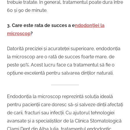
trebuie tratate. În general, tratamentul poate dura între
60 și 90 de minute.
3. Care este rata de succes a e
ndodonției la
microscop
?
Datorită preciziei și acurateței superioare, endodonția
la microscop are o rată de succes foarte mare, de
peste 90%. Acest lucru face ca tratamentul să fie o
opțiune excelentă pentru salvarea dinților naturali.
Endodonția la microscop reprezintă soluția ideală
pentru pacienții care doresc să-și salveze dinții afectați
de carii, fracturi sau infecții. Cu ajutorul tehnologiei
avansate și a specialiștilor de la Clinica Stomatologică
Clami Dent din Alba Iulia, tratamentul endodontic