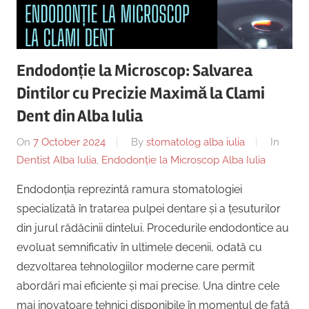
Copii,
|
Dentist,
Strada
Centru
Ion
Endodonție la Microscop: Salvarea
Lăncrănjan
Implantologie
Dintilor cu Precizie Maximă la Clami
19,
Alba
Dent din Alba Iulia
Iulia
On
7 October 2024
By
stomatolog alba iulia
In
510218,
Dentist Alba Iulia
,
Endodonție la Microscop Alba Iulia
România
+40754463365
Endodonția reprezintă ramura stomatologiei
specializată în tratarea pulpei dentare și a țesuturilor
din jurul rădăcinii dintelui. Procedurile endodontice au
evoluat semnificativ în ultimele decenii, odată cu
dezvoltarea tehnologiilor moderne care permit
abordări mai eficiente și mai precise. Una dintre cele
mai inovatoare tehnici disponibile în momentul de față