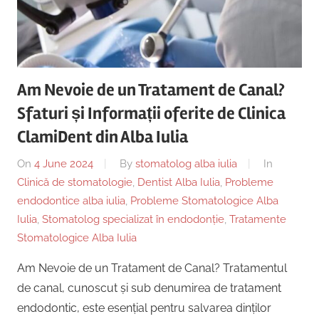
Copii,
|
Dentist,
Strada
Centru
Ion
Lăncrănjan
Am Nevoie de un Tratament de Canal?
Implantologie
19,
Sfaturi și Informații oferite de Clinica
Alba
Iulia
ClamiDent din Alba Iulia
510218,
On
4 June 2024
By
stomatolog alba iulia
In
România
Clinică de stomatologie
,
Dentist Alba Iulia
,
Probleme
+40754463365
endodontice alba iulia
,
Probleme Stomatologice Alba
Iulia
,
Stomatolog specializat în endodonție
,
Tratamente
Stomatologice Alba Iulia
Am Nevoie de un Tratament de Canal? Tratamentul
de canal, cunoscut și sub denumirea de tratament
endodontic, este esențial pentru salvarea dinților