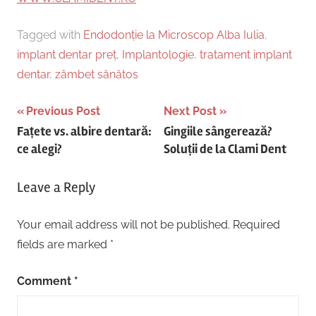
Tagged with
Endodonție la Microscop Alba Iulia
,
implant dentar preț
,
Implantologie
,
tratament implant
dentar
,
zâmbet sănătos
Post
Previous Post
Next Post
Fațete vs. albire dentară:
Gingiile sângerează?
navigation
ce alegi?
Soluții de la Clami Dent
Leave a Reply
Your email address will not be published.
Required
fields are marked
*
Comment
*