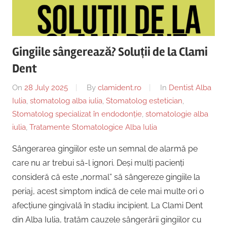
Copii,
|
Dentist,
Strada
Centru
Ion
Gingiile sângerează? Soluții de la Clami
Lăncrănjan
Implantologie
Dent
19,
Alba
On
28 July 2025
By
clamident.ro
In
Dentist Alba
Iulia
Iulia
,
stomatolog alba iulia
,
Stomatolog estetician
,
510218,
Stomatolog specializat în endodonție
,
stomatologie alba
România
iulia
,
Tratamente Stomatologice Alba Iulia
+40754463365
Sângerarea gingiilor este un semnal de alarmă pe
care nu ar trebui să-l ignori. Deși mulți pacienți
consideră că este „normal” să sângereze gingiile la
periaj, acest simptom indică de cele mai multe ori o
afecțiune gingivală în stadiu incipient. La Clami Dent
din Alba Iulia, tratăm cauzele sângerării gingiilor cu