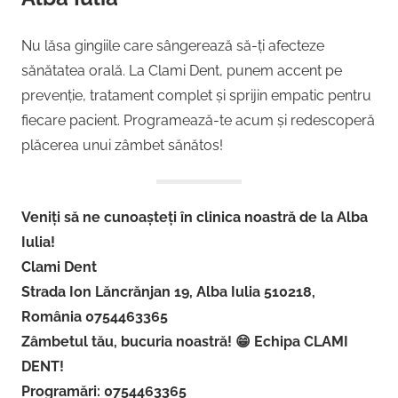
Nu lăsa gingiile care sângerează să-ți afecteze
sănătatea orală. La Clami Dent, punem accent pe
prevenție, tratament complet și sprijin empatic pentru
fiecare pacient. Programează-te acum și redescoperă
plăcerea unui zâmbet sănătos!
Veniți să ne cunoașteți în clinica noastră de la Alba
Iulia!
Clami Dent
Strada Ion Lăncrănjan 19, Alba Iulia 510218,
România 0754463365
Zâmbetul tău, bucuria noastră! 😁 Echipa CLAMI
DENT!
Programări: 0754463365