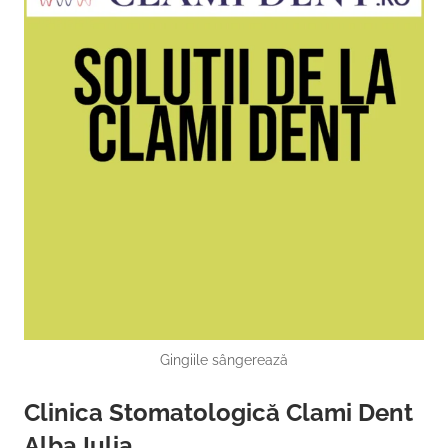
Gingiile sângerează
Clinica Stomatologică Clami Dent
Alba Iulia