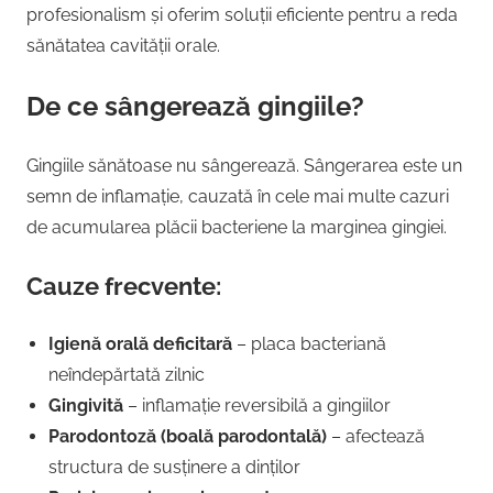
profesionalism și oferim soluții eficiente pentru a reda
sănătatea cavității orale.
De ce sângerează gingiile?
Gingiile sănătoase nu sângerează. Sângerarea este un
semn de inflamație, cauzată în cele mai multe cazuri
de acumularea plăcii bacteriene la marginea gingiei.
Cauze frecvente:
Igienă orală deficitară
– placa bacteriană
neîndepărtată zilnic
Gingivită
– inflamație reversibilă a gingiilor
Parodontoză (boală parodontală)
– afectează
structura de susținere a dinților