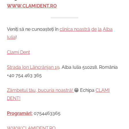
WWW.CLAMIDENT.RO
Veniți să ne cunoașteți în
clinica noastră
de
la
Alba
Iulia
!
Clami Dent
Strada Ion Lăncrănjan 19
, Alba Iulia 510218, România
+40 754 463 365
Zâmbetul tău, bucuria noastră!
😁 Echipa
CLAMI
DENT!
Programări:
0754463365
WWW.CLAMIDENT.RO