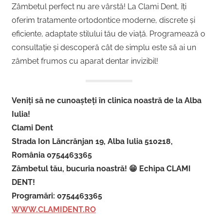
Zâmbetul perfect nu are vârstă! La Clami Dent, îți
oferim tratamente ortodontice moderne, discrete și
eficiente, adaptate stilului tău de viață. Programează o
consultație și descoperă cât de simplu este să ai un
zâmbet frumos cu aparat dentar invizibil!
Veniți să ne cunoașteți în clinica noastră de la Alba
Iulia!
Clami Dent
Strada Ion Lăncrănjan 19, Alba Iulia 510218,
România 0754463365
Zâmbetul tău, bucuria noastră! 😁 Echipa CLAMI
DENT!
Programări: 0754463365
WWW.CLAMIDENT.RO