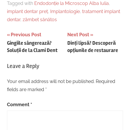
Tagged with
Endodonție la Microscop Alba Iulia
,
implant dentar preț
,
Implantologie
,
tratament implant
dentar
,
zâmbet sănătos
Post
Previous Post
Next Post
Gingiile sângerează?
Dinți lipsă? Descoperă
navigation
Soluții de la Clami Dent
opțiunile de restaurare
Leave a Reply
Your email address will not be published.
Required
fields are marked
*
Comment
*