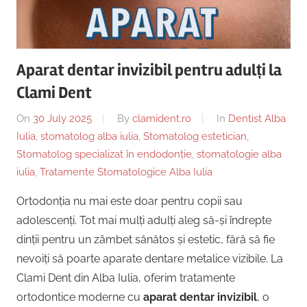
Copii,
|
Dentist,
Strada
Centru
Ion
Aparat dentar invizibil pentru adulți la
Lăncrănjan
Implantologie
Clami Dent
19,
Alba
On
30 July 2025
By
clamident.ro
In
Dentist Alba
Iulia
Iulia
,
stomatolog alba iulia
,
Stomatolog estetician
,
510218,
Stomatolog specializat în endodonție
,
stomatologie alba
România
iulia
,
Tratamente Stomatologice Alba Iulia
+40754463365
Ortodonția nu mai este doar pentru copii sau
adolescenți. Tot mai mulți adulți aleg să-și îndrepte
dinții pentru un zâmbet sănătos și estetic, fără să fie
nevoiți să poarte aparate dentare metalice vizibile. La
Clami Dent din Alba Iulia, oferim tratamente
ortodontice moderne cu
aparat dentar invizibil
, o