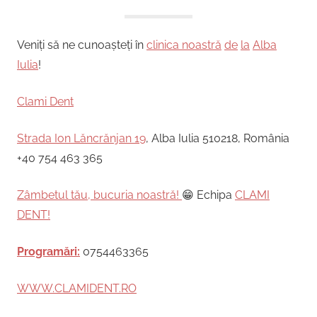
Veniți să ne cunoașteți în
clinica noastră
de
la
Alba
Iulia
!
Clami Dent
Strada Ion Lăncrănjan 19
, Alba Iulia 510218, România
+40 754 463 365
Zâmbetul tău, bucuria noastră!
😁 Echipa
CLAMI
DENT!
Programări:
0754463365
WWW.CLAMIDENT.RO