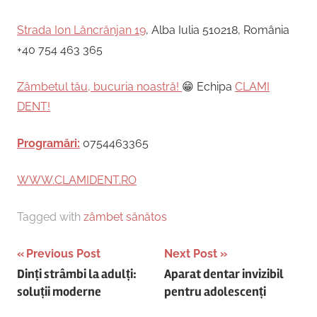
Strada Ion Lăncrănjan 19
, Alba Iulia 510218, România
+40 754 463 365
Zâmbetul tău, bucuria noastră!
😁 Echipa
CLAMI
DENT!
Programări:
0754463365
WWW.CLAMIDENT.RO
Tagged with
zâmbet sănătos
Post
Previous Post
Next Post
Dinți strâmbi la adulți:
Aparat dentar invizibil
navigation
soluții moderne
pentru adolescenți