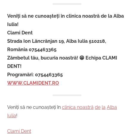
Veniți să ne cunoașteți în clinica noastră de la Alba
Iulia!
Clami Dent
Strada Ion Lăncrănjan 19, Alba Iulia 510218,
România 0754463365
Zâmbetul tău, bucuria noastră! 😁 Echipa CLAMI
DENT!
Programări: 0754463365
WWW.CLAMIDENT.RO
Veniți să ne cunoașteți în
clinica noastră
de
la
Alba
Iulia
!
Clami Dent