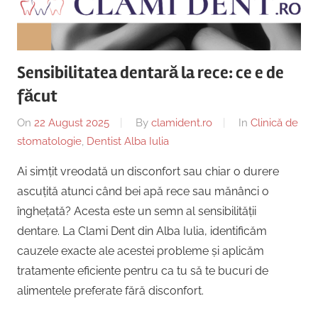
Copii,
|
Dentist,
Strada
Centru
Ion
Sensibilitatea dentară la rece: ce e de
Lăncrănjan
Implantologie
făcut
19,
Alba
On
22 August 2025
By
clamident.ro
In
Clinică de
Iulia
stomatologie
,
Dentist Alba Iulia
510218,
România
Ai simțit vreodată un disconfort sau chiar o durere
+40754463365
ascuțită atunci când bei apă rece sau mănânci o
înghețată? Acesta este un semn al sensibilității
dentare. La Clami Dent din Alba Iulia, identificăm
cauzele exacte ale acestei probleme și aplicăm
tratamente eficiente pentru ca tu să te bucuri de
alimentele preferate fără disconfort.