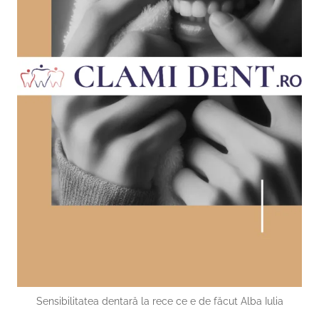
Sensibilitatea dentară la rece ce e de făcut Alba Iulia