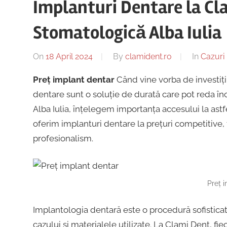
Implanturi Dentare la Cla
dentar,
Alba
Stomatologie
Stomatologică Alba Iulia
Copii,
Iulia
Dentist,
On
18 April 2024
By
clamident.ro
In
Cazuri 
Strada
Ion
|
Preț implant dentar
Când vine vorba de investiți
Lăncrănjan
dentare sunt o soluție de durată care pot reda în
19,
Alba Iulia, înțelegem importanța accesului la astfe
Centru
Alba
oferim implanturi dentare la prețuri competitive, 
Iulia
profesionalism.
Implantologie
510218,
România
+40754463365
Preț 
Implantologia dentară este o procedură sofisticată
cazului și materialele utilizate. La Clami Dent, f