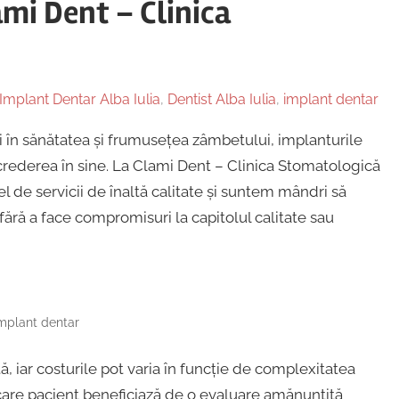
mi Dent – Clinica
Implant Dentar Alba Iulia
,
Dentist Alba Iulia
,
implant dentar
i în sănătatea și frumusețea zâmbetului, implanturile
crederea în sine. La Clami Dent – Clinica Stomatologică
l de servicii de înaltă calitate și suntem mândri să
fără a face compromisuri la capitolul calitate sau
implant dentar
, iar costurile pot varia în funcție de complexitatea
iecare pacient beneficiază de o evaluare amănunțită