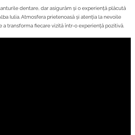
anturile dentare, dar asigurăm și o experiență plăcută
lba Iulia. Atmosfera prietenoasă și atenția la nevoile
a transforma fiecare vizită într-o experiență pozitivă.