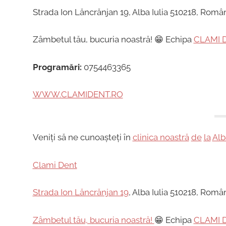
Strada Ion Lăncrănjan 19, Alba Iulia 510218, Româ
Zâmbetul tău, bucuria noastră! 😁 Echipa
CLAMI 
Programări:
0754463365
WWW.CLAMIDENT.RO
Veniți să ne cunoașteți în
clinica noastră
de
la
Alb
Clami Dent
Strada Ion Lăncrănjan 19
, Alba Iulia 510218, Româ
Zâmbetul tău, bucuria noastră!
😁 Echipa
CLAMI 