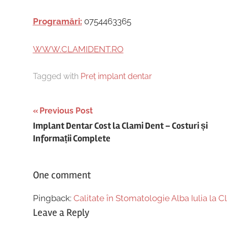
Programări:
0754463365
WWW.CLAMIDENT.RO
Tagged with
Preț implant dentar
Post
Previous Post
Implant Dentar Cost la Clami Dent – Costuri și
navigation
Informații Complete
One comment
Pingback:
Calitate în Stomatologie Alba Iulia la 
Leave a Reply