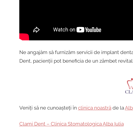
Ne angajăm să furnizăm servicii de implant dentar 
Dent, pacienții pot beneficia de un zâmbet revital
Veniți să ne cunoașteți în
clinica noastră
de la
Alba
Clami Dent – Clinica Stomatologica Alba Iulia