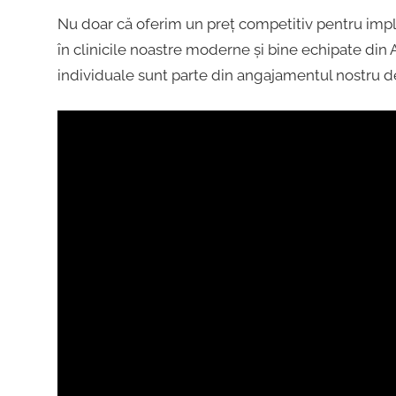
Nu doar că oferim un preț competitiv pentru impl
în clinicile noastre moderne și bine echipate din A
individuale sunt parte din angajamentul nostru de 