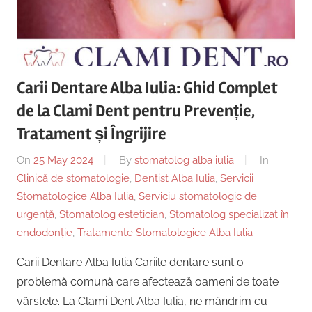
Copii,
|
Dentist,
Strada
Centru
Ion
Lăncrănjan
Carii Dentare Alba Iulia: Ghid Complet
Implantologie
19,
de la Clami Dent pentru Prevenție,
Alba
Iulia
Tratament și Îngrijire
510218,
On
25 May 2024
By
stomatolog alba iulia
In
România
Clinică de stomatologie
,
Dentist Alba Iulia
,
Servicii
+40754463365
Stomatologice Alba Iulia
,
Serviciu stomatologic de
urgență
,
Stomatolog estetician
,
Stomatolog specializat în
endodonție
,
Tratamente Stomatologice Alba Iulia
Carii Dentare Alba Iulia Cariile dentare sunt o
problemă comună care afectează oameni de toate
vârstele. La Clami Dent Alba Iulia, ne mândrim cu