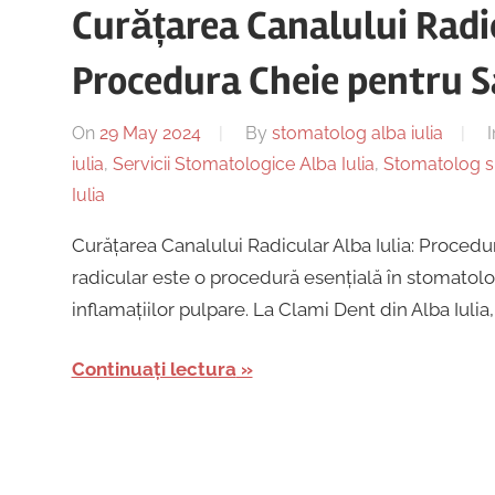
Curățarea Canalului Radic
Procedura Cheie pentru Sa
On
29 May 2024
By
stomatolog alba iulia
I
iulia
,
Servicii Stomatologice Alba Iulia
,
Stomatolog sp
Iulia
Curățarea Canalului Radicular Alba Iulia: Procedur
radicular este o procedură esențială în stomatolog
inflamațiilor pulpare. La Clami Dent din Alba Iulia,
Continuați lectura