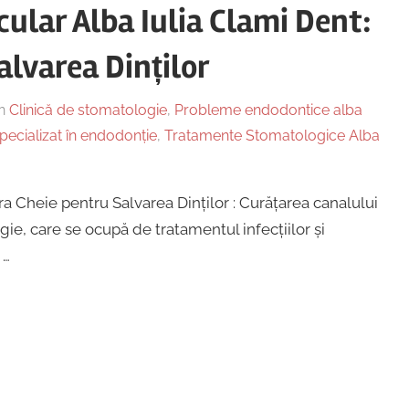
ular Alba Iulia Clami Dent:
lvarea Dinților
n
Clinică de stomatologie
,
Probleme endodontice alba
ecializat în endodonție
,
Tratamente Stomatologice Alba
a Cheie pentru Salvarea Dinților : Curățarea canalului
ie, care se ocupă de tratamentul infecțiilor și
 …