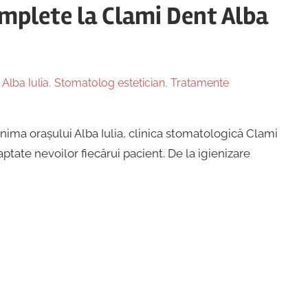
omplete la Clami Dent Alba
 Alba Iulia
,
Stomatolog estetician
,
Tratamente
inima orașului Alba Iulia, clinica stomatologică Clami
tate nevoilor fiecărui pacient. De la igienizare