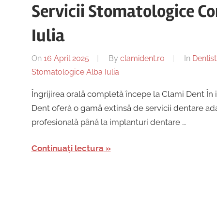
Servicii Stomatologice C
Iulia
On
16 April 2025
By
clamident.ro
In
Dentist
Stomatologice Alba Iulia
Îngrijirea orală completă începe la Clami Dent În 
Dent oferă o gamă extinsă de servicii dentare adap
profesională până la implanturi dentare …
Continuați lectura