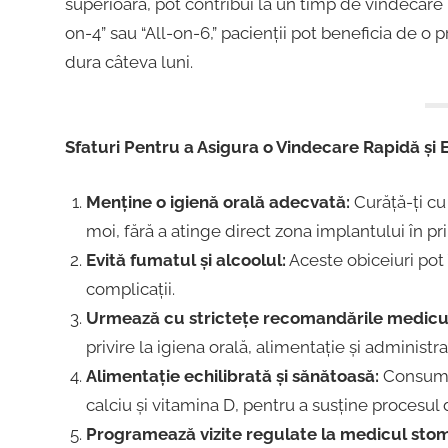
superioară, pot contribui la un timp de vindecare 
on-4” sau “All-on-6,” pacienții pot beneficia de o
dura câteva luni.
Sfaturi Pentru a Asigura o Vindecare Rapidă și E
Menține o igienă orală adecvată:
Curăță-ți cu 
moi, fără a atinge direct zona implantului în pri
Evită fumatul și alcoolul:
Aceste obiceiuri pot 
complicații.
Urmează cu strictețe recomandările medicul
privire la igiena orală, alimentație și adminis
Alimentație echilibrată și sănătoasă:
Consumă 
calciu și vitamina D, pentru a susține procesul 
Programează vizite regulate la medicul sto