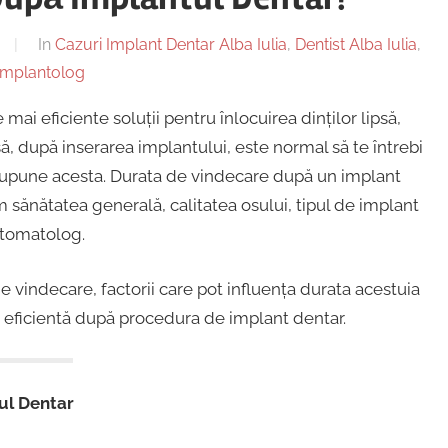
In
Cazuri Implant Dentar Alba Iulia
,
Dentist Alba Iulia
,
implantolog
ai eficiente soluții pentru înlocuirea dinților lipsă,
să, după inserarea implantului, este normal să te întrebi
esupune acesta. Durata de vindecare după un implant
m sănătatea generală, calitatea osului, tipul de implant
stomatolog.
e vindecare, factorii care pot influența durata acestuia
și eficientă după procedura de implant dentar.
ul Dentar