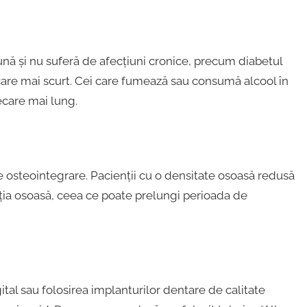
ună și nu suferă de afecțiuni cronice, precum diabetul
are mai scurt. Cei care fumează sau consumă alcool în
care mai lung.
 osteointegrare. Pacienții cu o densitate osoasă redusă
ția osoasă, ceea ce poate prelungi perioada de
al sau folosirea implanturilor dentare de calitate