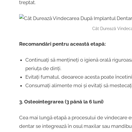
treptat.
Cât Durează Vindeca
Recomandări pentru această etapă:
Continuați să mențineți o igienă orală riguroasă
periuța de dinți.
Evitați fumatul, deoarece acesta poate încetin
Consumați alimente moi și evitați să mestecați
3. Osteointegrarea (3 până la 6 luni)
Cea mai lungă etapă a procesului de vindecare es
dentar se integrează în osul maxilar sau mandibular.