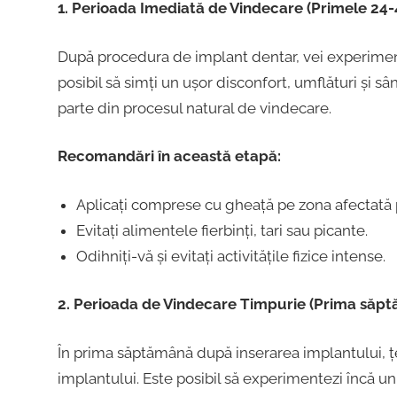
1. Perioada Imediată de Vindecare (Primele 24-
După procedura de implant dentar, vei experimen
posibil să simți un ușor disconfort, umflături și s
parte din procesul natural de vindecare.
Recomandări în această etapă:
Aplicați comprese cu gheață pe zona afectată 
Evitați alimentele fierbinți, tari sau picante.
Odihniți-vă și evitați activitățile fizice intense.
2. Perioada de Vindecare Timpurie (Prima săp
În prima săptămână după inserarea implantului, țe
implantului. Este posibil să experimentezi încă un