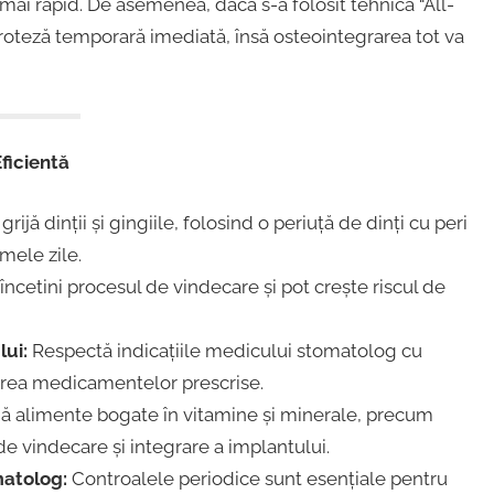
mai rapid. De asemenea, dacă s-a folosit tehnica “All-
 proteză temporară imediată, însă osteointegrarea tot va
ficientă
grijă dinții și gingiile, folosind o periuță de dinți cu peri
mele zile.
încetini procesul de vindecare și pot crește riscul de
ui:
Respectă indicațiile medicului stomatolog cu
trarea medicamentelor prescrise.
alimente bogate în vitamine și minerale, precum
de vindecare și integrare a implantului.
matolog:
Controalele periodice sunt esențiale pentru