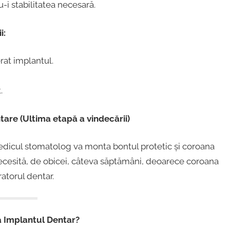
u-i stabilitatea necesară.
i:
erat implantul.
.
tare (Ultima etapă a vindecării)
edicul stomatolog va monta bontul protetic și coroana
ecesită, de obicei, câteva săptămâni, deoarece coroana
ratorul dentar.
ă Implantul Dentar?