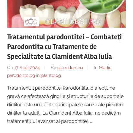
Copii,
|
Dentist,
Strada
Centru
Ion
Lăncrănjan
Tratamentul parodontitei – Combateți
Implantologie
19,
Parodontita cu Tratamente de
Alba
Specialitate la Clamident Alba Iulia
Iulia
510218,
On
17 April 2024
By
clamident.ro
In
Medic
România
parodontolog implantolog
+40754463365
Tratamentul parodontitei Parodontita, o afecțiune
gravă ce afectează gingiile și structurile de suport ale
dinților, este una dintre principalele cauze ale pierderii
dinților la adulți. La Clamident Alba Iulia, ne dedicăm
tratamentului avansat al parodontitei, …