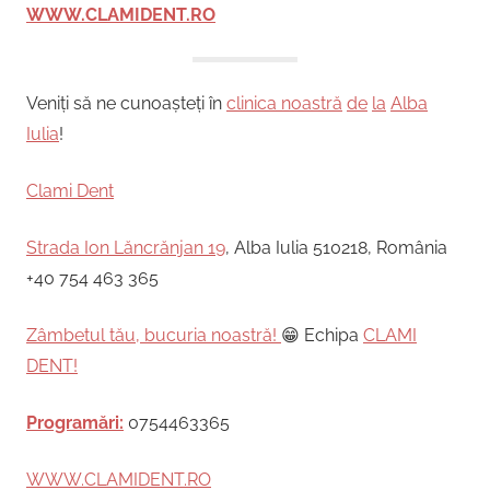
WWW.CLAMIDENT.RO
Veniți să ne cunoașteți în
clinica noastră
de
la
Alba
Iulia
!
Clami Dent
Strada Ion Lăncrănjan 19
, Alba Iulia 510218, România
+40 754 463 365
Zâmbetul tău, bucuria noastră!
😁 Echipa
CLAMI
DENT!
Programări:
0754463365
WWW.CLAMIDENT.RO