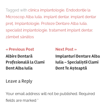
Tagged with
clinica implantologie
,
Endodonție la
Microscop Alba Iulia
,
implant dentar
,
implant dentar
preț
,
Implantologie
,
Proteze Dentare Alba Iulia
,
specialist implantologie
,
tratament implant dentar
,
zâmbet sănătos
Post
Previous Post
Next Post
Albire Dentară
Implanturi Dentare Alba
navigation
Profesională la Clami
Iulia – Specialiștii Clami
Dent Alba Iulia
Dent Te Așteaptă
Leave a Reply
Your email address will not be published.
Required
fields are marked
*