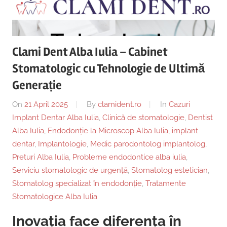
Copii,
|
Dentist,
Strada
Centru
Ion
Clami Dent Alba Iulia – Cabinet
Lăncrănjan
Implantologie
Stomatologic cu Tehnologie de Ultimă
19,
Alba
Generație
Iulia
On
21 April 2025
By
clamident.ro
In
Cazuri
510218,
Implant Dentar Alba Iulia
,
Clinică de stomatologie
,
Dentist
România
Alba Iulia
,
Endodonție la Microscop Alba Iulia
,
implant
+40754463365
dentar
,
Implantologie
,
Medic parodontolog implantolog
,
Preturi Alba Iulia
,
Probleme endodontice alba iulia
,
Serviciu stomatologic de urgență
,
Stomatolog estetician
,
Stomatolog specializat în endodonție
,
Tratamente
Stomatologice Alba Iulia
Inovația face diferența în