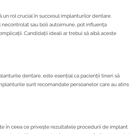
un rol crucial în succesul implanturilor dentare.
l necontrolat sau boli autoimune, pot influența
mplicații. Candidații ideali ar trebui să aibă aceste
lanturile dentare, este esențial ca pacienții tineri să
implanturile sunt recomandate persoanelor care au atins
ste în ceea ce privește rezultatele procedurii de implant