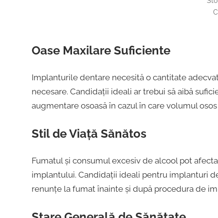
Sto
C
Oase Maxilare Suficiente
Implanturile dentare necesită o cantitate adecvată
necesare. Candidații ideali ar trebui să aibă sufici
augmentare osoasă în cazul în care volumul osos e
Stil de Viață Sănătos
Fumatul și consumul excesiv de alcool pot afecta
implantului. Candidații ideali pentru implanturi d
renunțe la fumat înainte și după procedura de im
Stare Generală de Sănătate