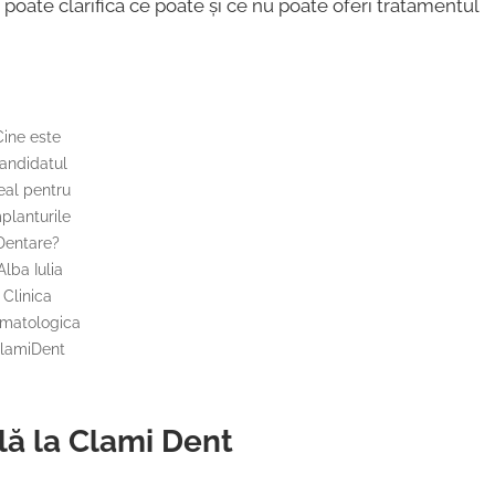
poate clarifica ce poate și ce nu poate oferi tratamentul
Cine este
andidatul
eal pentru
planturile
Dentare?
lba Iulia
Clinica
matologica
lamiDent
ală la Clami Dent