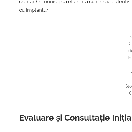
dentar. Comunicarea eficientă cu medicul dentist 
cu implanturi.
C
Id
Im
A
Sto
C
Evaluare și Consultație Iniți