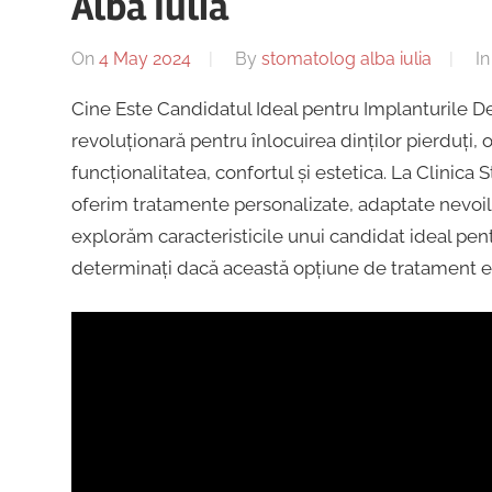
Alba Iulia
On
4 May 2024
By
stomatolog alba iulia
I
Cine Este Candidatul Ideal pentru Implanturile De
revoluționară pentru înlocuirea dinților pierduți, 
funcționalitatea, confortul și estetica. La Clinic
oferim tratamente personalizate, adaptate nevoilor 
explorăm caracteristicile unui candidat ideal pent
determinați dacă această opțiune de tratament e