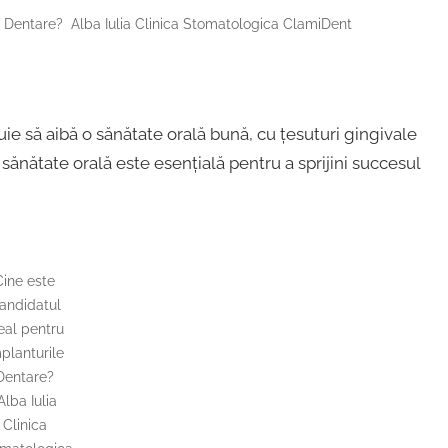
e Dentare? Alba Iulia Clinica Stomatologica ClamiDent
ie să aibă o sănătate orală bună, cu țesuturi gingivale
sănătate orală este esențială pentru a sprijini succesul
Cine este
andidatul
eal pentru
planturile
Dentare?
lba Iulia
Clinica