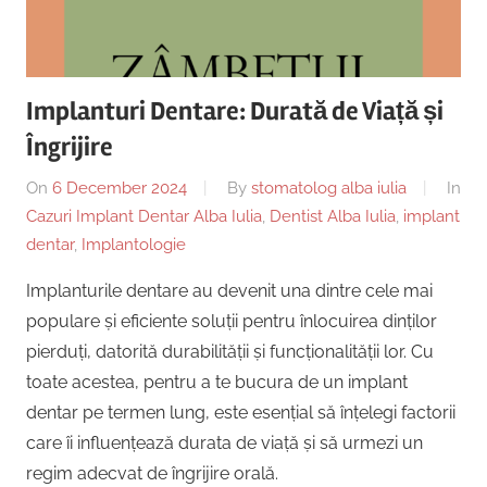
Copii,
|
Dentist,
Strada
Centru
Ion
Implanturi Dentare: Durată de Viață și
Lăncrănjan
Implantologie
Îngrijire
19,
Alba
On
6 December 2024
By
stomatolog alba iulia
In
Iulia
Cazuri Implant Dentar Alba Iulia
,
Dentist Alba Iulia
,
implant
510218,
dentar
,
Implantologie
România
+40754463365
Implanturile dentare au devenit una dintre cele mai
populare și eficiente soluții pentru înlocuirea dinților
pierduți, datorită durabilității și funcționalității lor. Cu
toate acestea, pentru a te bucura de un implant
dentar pe termen lung, este esențial să înțelegi factorii
care îi influențează durata de viață și să urmezi un
regim adecvat de îngrijire orală.