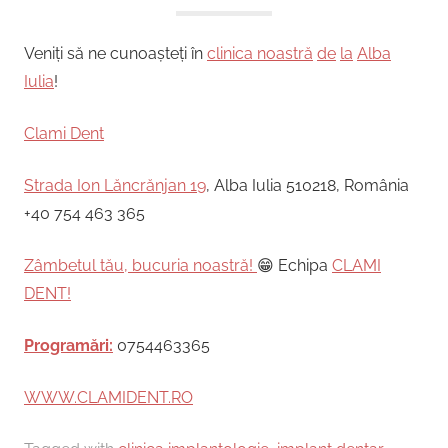
Veniți să ne cunoașteți în
clinica noastră
de
la
Alba
Iulia
!
Clami Dent
Strada Ion Lăncrănjan 19
, Alba Iulia 510218, România
+40 754 463 365
Zâmbetul tău, bucuria noastră!
😁 Echipa
CLAMI
DENT!
Programări:
0754463365
WWW.CLAMIDENT.RO