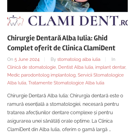
Copii,
|
Dentist,
Strada
Centru
Ion
Lăncrănjan
Chirurgie Dentară Alba Iulia: Ghid
Implantologie
19,
Complet oferit de Clinica ClamiDent
Alba
Iulia
On
5 June 2024
By
stomatolog alba iulia
In
510218,
Clinică de stomatologie
,
Dentist Alba Iulia
,
implant dentar
,
România
Medic parodontolog implantolog
,
Servicii Stomatologice
+40754463365
Alba Iulia
,
Tratamente Stomatologice Alba Iulia
Chirurgie Dentară Alba Iulia: Chirurgia dentară este o
ramură esențială a stomatologiei, necesară pentru
tratarea afecțiunilor dentare complexe și pentru
asigurarea unei sănătăți orale optime. La Clinica
ClamiDent din Alba Iulia, oferim o gamă largă …