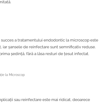
mitată.
a de succes a tratamentului endodontic la microscop este
, iar șansele de reinfectare sunt semnificativ reduse.
ima ședință, fără a lăsa resturi de țesut infectat.
ie la Microscop
plicații sau reinfectare este mai ridicat, deoarece