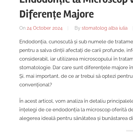
Diferențe Majore
On
24 October 2024
By
stomatolog alba iulia
Endodonția, cunoscută și sub numele de tratamen
pentru a salva dinții afectați de carii profunde, in
considerabil, iar utilizarea microscopului în trat
stomatologie. Dar care sunt diferențele majore în
Și, mai important, de ce ar trebui să optezi pentr
convențional?
În acest articol, vom analiza în detaliu principalel
înțelegi de ce endodonția la microscop oferită de
alegerea ideală pentru sănătatea și bunăstarea dinț