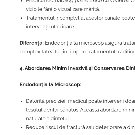
Medicul stomatolog poate trece cu vederea ca
vizibile fără o vizualizare mărită.
Tratamentul incomplet al acestor canale poate 
intervenții ulterioare.
Diferența:
Endodonția la microscop asigură tratare
complexitatea lor, în timp ce tratamentul tradiționa
4. Abordarea Minim Invazivă și Conservarea Dint
Endodonția la Microscop:
Datorită preciziei, medicul poate interveni doa
țesutul dentar sănătos. Această abordare minim 
naturale a dintelui.
Reduce riscul de fractură sau deteriorare a di