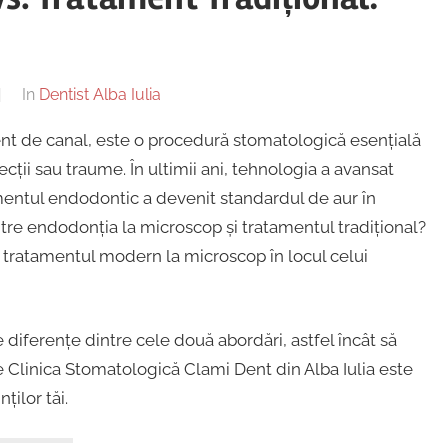
In
Dentist Alba Iulia
t de canal, este o procedură stomatologică esențială
fecții sau traume. În ultimii ani, tehnologia a avansat
amentul endodontic a devenit standardul de aur în
tre endodonția la microscop și tratamentul tradițional?
u tratamentul modern la microscop în locul celui
e diferențe dintre cele două abordări, astfel încât să
 Clinica Stomatologică Clami Dent din Alba Iulia este
ilor tăi.