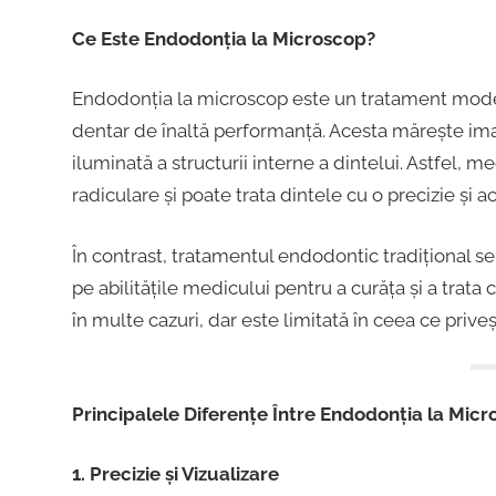
Ce Este Endodonția la Microscop?
Endodonția la microscop este un tratament moder
dentar de înaltă performanță. Acesta mărește imag
iluminată a structurii interne a dintelui. Astfel, m
radiculare și poate trata dintele cu o precizie și 
În contrast, tratamentul endodontic tradițional se
pe abilitățile medicului pentru a curăța și a trata
în multe cazuri, dar este limitată în ceea ce priveșt
Principalele Diferențe Între Endodonția la Micr
1. Precizie și Vizualizare