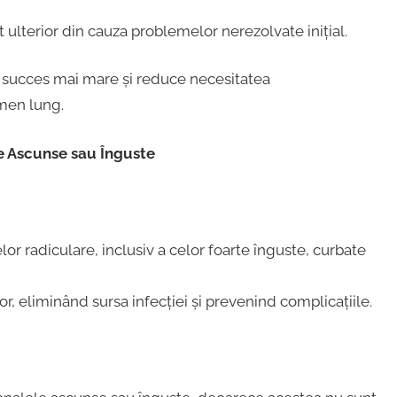
 ulterior din cauza problemelor nerezolvate inițial.
 succes mai mare și reduce necesitatea
men lung.
re Ascunse sau Înguste
r radiculare, inclusiv a celor foarte înguste, curbate
r, eliminând sursa infecției și prevenind complicațiile.