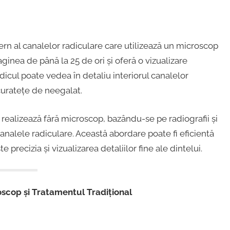
n al canalelor radiculare care utilizează un microscop
inea de până la 25 de ori și oferă o vizualizare
edicul poate vedea în detaliu interiorul canalelor
acuratețe de neegalat.
 realizează fără microscop, bazându-se pe radiografii și
 canalele radiculare. Această abordare poate fi eficientă
e precizia și vizualizarea detaliilor fine ale dintelui.
oscop și Tratamentul Tradițional