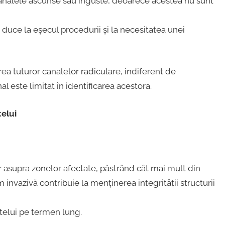
nalele ascunse sau înguste, deoarece acestea nu sunt
duce la eșecul procedurii și la necesitatea unei
a tuturor canalelor radiculare, indiferent de
l este limitat în identificarea acestora.
elui
r asupra zonelor afectate, păstrând cât mai mult din
invazivă contribuie la menținerea integrității structurii
ntelui pe termen lung.