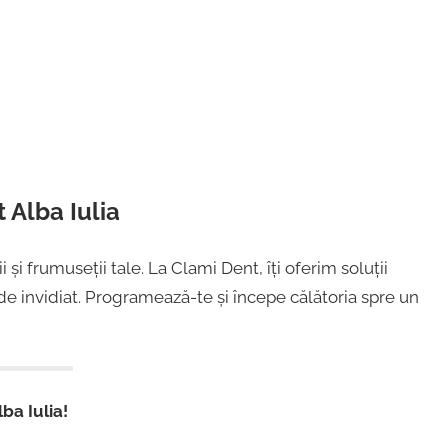
 Alba Iulia
și frumuseții tale. La Clami Dent, îți oferim soluții
de invidiat. Programează-te și începe călătoria spre un
ba Iulia!