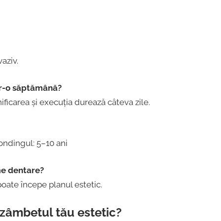
aziv.
tr-o săptămână?
nificarea și execuția durează câteva zile.
bondingul: 5–10 ani
me dentare?
poate începe planul estetic.
 zâmbetul tău estetic?