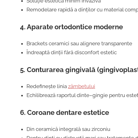
Soluție estetică minim invazivă
Remodelare rapidă a dinților cu material comp
4.
Aparate ortodontice moderne
Brackets ceramici sau alignere transparente
Îndreaptă dinții fără disconfort estetic
5.
Conturarea gingivală (gingivoplast
Redefinește linia
zâmbetului
Echilibrează raportul dinte–gingie pentru este
6.
Coroane dentare estetice
Din ceramică integrală sau zirconiu