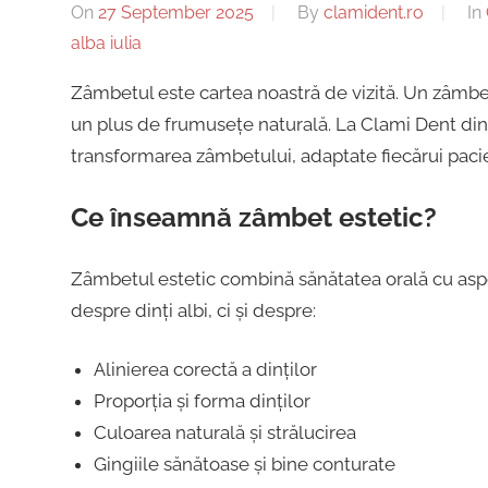
dentar,
On
27 September 2025
By
clamident.ro
In
Alba
Stomatologie
alba iulia
Copii,
Zâmbetul este cartea noastră de vizită. Un zâmbet
Iulia
Dentist,
un plus de frumusețe naturală. La Clami Dent din
Strada
transformarea zâmbetului, adaptate fiecărui pacie
Ion
|
Lăncrănjan
Ce înseamnă zâmbet estetic?
19,
Centru
Alba
Zâmbetul estetic combină sănătatea orală cu aspec
Iulia
despre dinți albi, ci și despre:
Implantologie
510218,
România
Alinierea corectă a dinților
+40754463365
Proporția și forma dinților
Culoarea naturală și strălucirea
Gingiile sănătoase și bine conturate