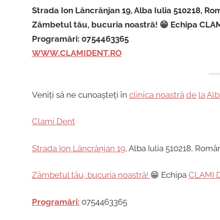
Strada Ion Lăncrănjan 19, Alba Iulia 510218, R
Zâmbetul tău, bucuria noastră! 😁 Echipa CLA
Programări: 0754463365
WWW.CLAMIDENT.RO
Veniți să ne cunoașteți în
clinica noastră
de
la
Alb
Clami Dent
Strada Ion Lăncrănjan 19
, Alba Iulia 510218, Româ
Zâmbetul tău, bucuria noastră!
😁 Echipa
CLAMI 
Programări:
0754463365