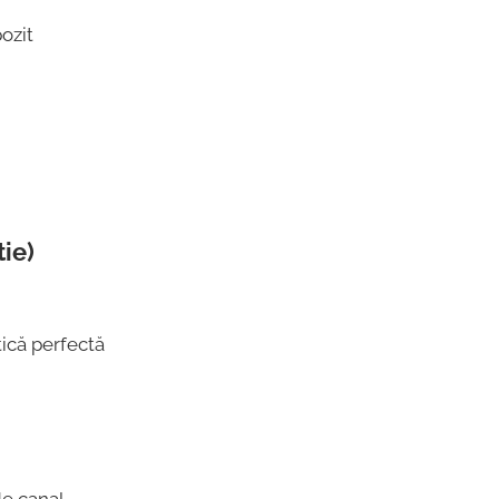
ozit
ie)
tică perfectă