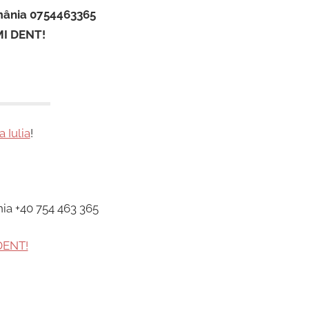
omânia 0754463365
MI DENT!
a Iulia
!
nia +40 754 463 365
DENT!