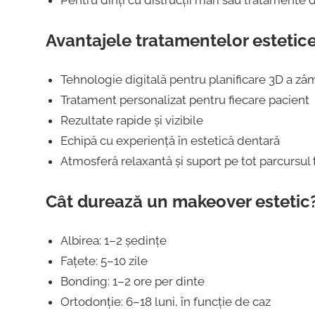
Pentru dinți cu distrucții mari sau tratamente 
Avantajele tratamentelor estetic
Tehnologie digitală pentru planificare 3D a zâ
Tratament personalizat pentru fiecare pacient
Rezultate rapide și vizibile
Echipă cu experiență în estetică dentară
Atmosferă relaxantă și suport pe tot parcursul 
Cât durează un makeover estetic
Albirea: 1–2 ședințe
Fațete: 5–10 zile
Bonding: 1–2 ore per dinte
Ortodonție: 6–18 luni, în funcție de caz