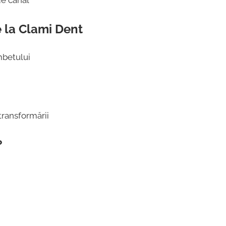
de canal
e la Clami Dent
mbetului
transformării
?