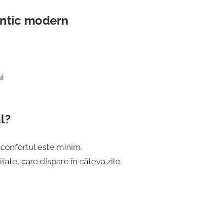
ontic modern
ui
l?
sconfortul este minim.
ate, care dispare în câteva zile.