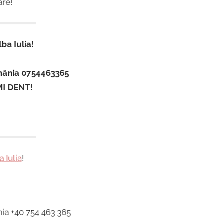
are!
ba Iulia!
omânia 0754463365
MI DENT!
a Iulia
!
nia +40 754 463 365