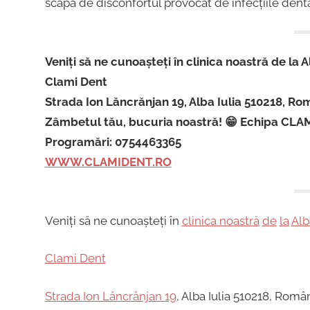
scapă de disconfortul provocat de infecțiile dent
Veniți să ne cunoașteți în clinica noastră de la Al
Clami Dent
Strada Ion Lăncrănjan 19, Alba Iulia 510218, R
Zâmbetul tău, bucuria noastră! 😁 Echipa CLA
Programări: 0754463365
WWW.CLAMIDENT.RO
Veniți să ne cunoașteți în
clinica noastră
de
la
Alb
Clami Dent
Strada Ion Lăncrănjan 19
, Alba Iulia 510218, Româ