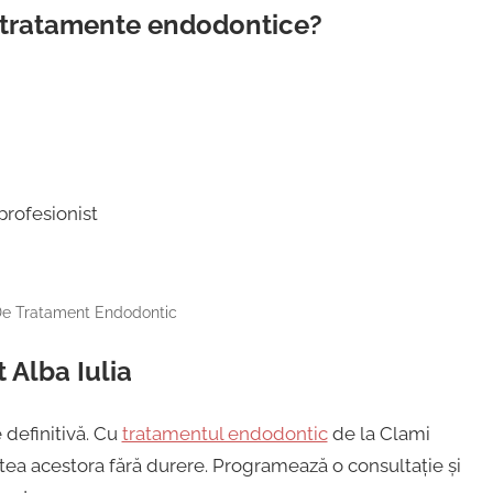
u tratamente endodontice?
profesionist
De Tratament Endodontic
 Alba Iulia
 definitivă. Cu
tratamentul endodontic
de la Clami
atea acestora fără durere. Programează o consultație și