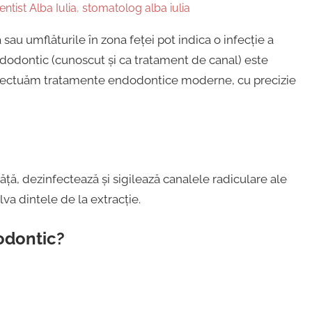
entist Alba Iulia
,
stomatolog alba iulia
sau umflăturile în zona feței pot indica o infecție a
endodontic (cunoscut și ca tratament de canal) este
, efectuăm tratamente endodontice moderne, cu precizie
ă, dezinfectează și sigilează canalele radiculare ale
lva dintele de la extracție.
odontic?