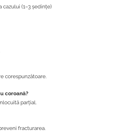
cazului (1–3 ședințe)
.
are corespunzătoare.
cu coroană?
nlocuită parțial.
preveni fracturarea.