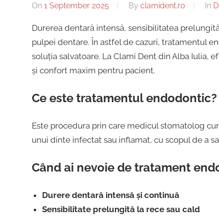
dentar,
On
1 September 2025
By
clamident.ro
In
D
Alba
Stomatologie
Durerea dentară intensă, sensibilitatea prelungită 
Copii,
pulpei dentare. În astfel de cazuri, tratamentul 
Iulia
Dentist,
soluția salvatoare. La Clami Dent din Alba Iulia
Strada
și confort maxim pentru pacient.
Ion
|
Lăncrănjan
Ce este tratamentul endodontic?
19,
Centru
Alba
Este procedura prin care medicul stomatolog curăț
Iulia
unui dinte infectat sau inflamat, cu scopul de a sa
Implantologie
510218,
România
Când ai nevoie de tratament end
+40754463365
Durere dentară intensă și continuă
Sensibilitate prelungită la rece sau cald