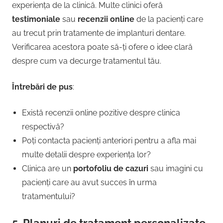
experiența de la clinică. Multe clinici oferă
testimoniale
sau
recenzii online
de la pacienți care
au trecut prin tratamente de implanturi dentare.
Verificarea acestora poate să-ți ofere o idee clară
despre cum va decurge tratamentul tău.
Întrebări de pus
:
Există recenzii online pozitive despre clinica
respectivă?
Poți contacta pacienți anteriori pentru a afla mai
multe detalii despre experiența lor?
Clinica are un
portofoliu de cazuri
sau imagini cu
pacienți care au avut succes în urma
tratamentului?
5.
Planuri de tratament personalizate