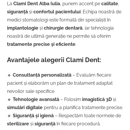
La
Clami Dent Alba Iulia
, punem accent pe
calitate
,
siguranță
și
confortul pacientului
. Echipa noastră de
medici stomatologi este formată din specialiști în
implantologie
și
chirurgie dentară
, iar tehnologia
noastră de ultimă generație ne permite să oferim
tratamente precise și eficiente
.
Avantajele alegerii Clami Dent:
🔹
Consultanță personalizată
– Evaluăm fiecare
pacient și elaborăm un plan de tratament adaptat
nevoilor sale specifice.
🔹
Tehnologie avansată
– Folosim
imagistică 3D
și
simulări digitale
pentru a planifica tratamente precise.
🔹
Siguranță și igienă
– Respectăm toate normele de
sterilizare
și
siguranță
în fiecare procedură.