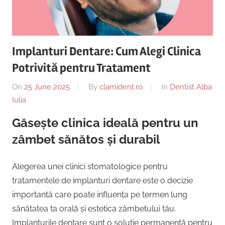
Copii,
|
Dentist,
Strada
Centru
Ion
Implanturi Dentare: Cum Alegi Clinica
Lăncrănjan
Implantologie
Potrivită pentru Tratament
19,
Alba
On
25 June 2025
By
clamident.ro
In
Dentist Alba
Iulia
Iulia
510218,
România
Găsește clinica ideală pentru un
+40754463365
zâmbet sănătos și durabil
Alegerea unei clinici stomatologice pentru
tratamentele de implanturi dentare este o decizie
importantă care poate influența pe termen lung
sănătatea ta orală și estetica zâmbetului tău.
Implanturile dentare sunt o soluție permanentă pentru