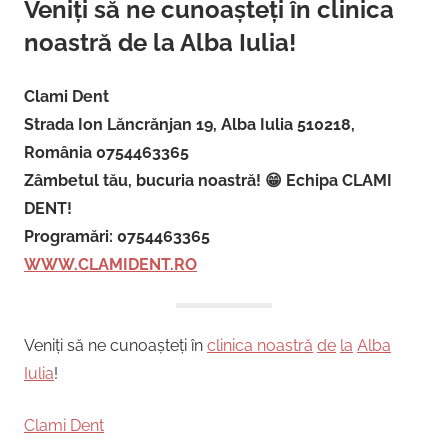
Veniți să ne cunoașteți în clinica
noastră de la Alba Iulia!
Clami Dent
Strada Ion Lăncrănjan 19, Alba Iulia 510218,
România 0754463365
Zâmbetul tău, bucuria noastră! 😁 Echipa CLAMI
DENT!
Programări: 0754463365
WWW.CLAMIDENT.RO
Veniți să ne cunoașteți în
clinica noastră
de
la
Alba
Iulia
!
Clami Dent