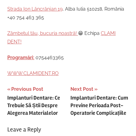
Strada Ion Lăncrănjan 19
, Alba Iulia 510218, România
+40 754 463 365
Zâmbetul tău, bucuria noastră!
😁 Echipa
CLAMI
DENT!
Programări:
0754463365
WWW.CLAMIDENT.RO
Post
Previous Post
Next Post
Implanturi Dentare: Ce
Implanturi Dentare: Cum
navigation
Trebuie Să Știi Despre
Previne Perioada Post-
Alegerea Materialelor
Operatorie Complicațiile
Leave a Reply