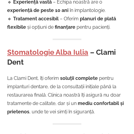
🔹
Experiență vastă
– Echipa noastră are o
experiență de peste 10 ani
în implantologie.
🔹
Tratament accesibil
– Oferim
planuri de plată
flexibile
și opțiuni de
finanțare
pentru pacienți.
Stomatologie Alba Iulia
– Clami
Dent
La Clami Dent, îți oferim
soluții complete
pentru
implanturi dentare, de la consultații inițiale până la
restaurarea finală. Clinica noastră îți asigură nu doar
tratamente de calitate, dar și un
mediu confortabil și
prietenos
, unde te vei simți în siguranță.