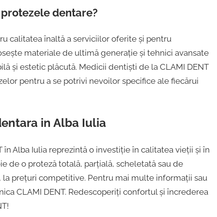
 protezele dentare?
calitatea înaltă a serviciilor oferite și pentru
losește materiale de ultimă generație și tehnici avansate
ilă și estetic plăcută. Medicii dentiști de la CLAMI DENT
elor pentru a se potrivi nevoilor specifice ale fiecărui
entara in Alba Iulia
lba Iulia reprezintă o investiție în calitatea vieții și în
e de o proteză totală, parțială, scheletată sau de
la prețuri competitive. Pentru mai multe informații sau
inica CLAMI DENT. Redescoperiți confortul și încrederea
NT!