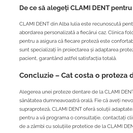
De ce să alegeți CLAMI DENT pentru
CLAMI DENT din Alba Iulia este recunoscută pentru 
abordarea personalizată a fiecărui caz. Clinica fo
pentru a asigura că fiecare proteză este confortab
sunt specializați în proiectarea și adaptarea protez
pacient, garantând astfel satisfacția totală.
Concluzie – Cat costa o proteza d
Alegerea unei proteze dentare de la CLAMI DENT în A
sănătatea dumneavoastră orală. Fie că aveți nevoi
supraproteză, CLAMI DENT oferă soluții adaptate, 
pentru a vă programa o consultație, contactați cl
de a zâmbi cu soluțiile protetice de la CLAMI DE