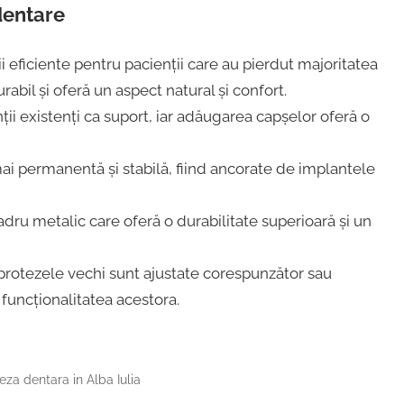
dentare
i eficiente pentru pacienții care au pierdut majoritatea
urabil și oferă un aspect natural și confort.
nții existenți ca suport, iar adăugarea capșelor oferă o
ai permanentă și stabilă, fiind ancorate de implantele
adru metalic care oferă o durabilitate superioară și un
protezele vechi sunt ajustate corespunzător sau
 funcționalitatea acestora.
eza dentara in Alba Iulia