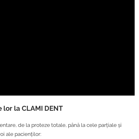
le lor la CLAMI DENT
re, de la proteze totale, până la cele parțiale și
i ale pacienților: