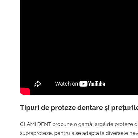
Tipuri de proteze dentare și prețuri
CLAMI DENT propune o gamă largă de proteze denta
supraproteze, pentru a se adapta la diversele nevo