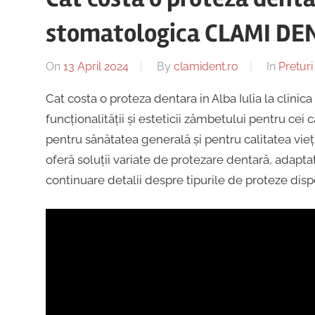
stomatologica CLAMI DE
On
13 April 2024
By
clamident.ro
In
Preturi
Cat costa o proteza dentara in Alba Iulia la cli
funcționalității și esteticii zâmbetului pentru cei 
pentru sănătatea generală și pentru calitatea vie
oferă soluții variate de protezare dentară, adaptate
continuare detalii despre tipurile de proteze disp