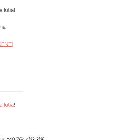
 Iulia!
nia
DENT!
a Iulia
!
nia +40 754 463 365