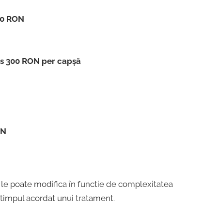
80 RON
us 300 RON per capșă
ON
ul le poate modifica în functie de complexitatea
 timpul acordat unui tratament.