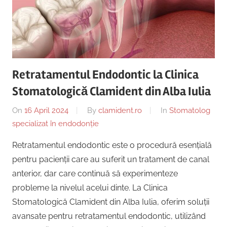
Copii,
|
Dentist,
Strada
Centru
Ion
Lăncrănjan
Implantologie
19,
Retratamentul Endodontic la Clinica
Alba
Stomatologică Clamident din Alba Iulia
Iulia
510218,
On
16 April 2024
By
clamident.ro
In
Stomatolog
România
specializat în endodonție
+40754463365
Retratamentul endodontic este o procedură esențială
pentru pacienții care au suferit un tratament de canal
anterior, dar care continuă să experimenteze
probleme la nivelul acelui dinte. La Clinica
Stomatologică Clamident din Alba Iulia, oferim soluții
avansate pentru retratamentul endodontic, utilizând