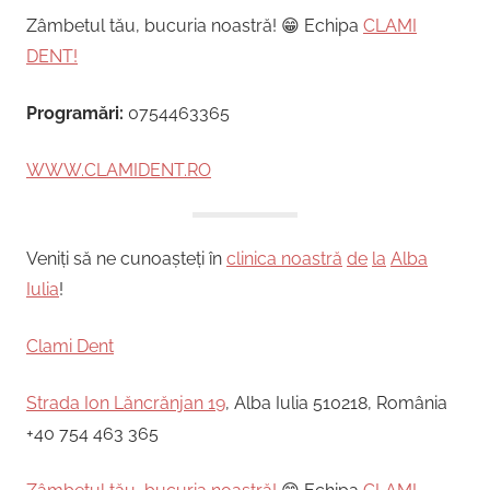
Zâmbetul tău, bucuria noastră! 😁 Echipa
CLAMI
DENT!
Programări:
0754463365
WWW.CLAMIDENT.RO
Veniți să ne cunoașteți în
clinica noastră
de
la
Alba
Iulia
!
Clami Dent
Strada Ion Lăncrănjan 19
, Alba Iulia 510218, România
+40 754 463 365