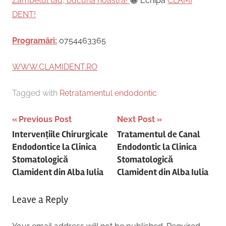
Zâmbetul tău, bucuria noastră!
😁 Echipa
CLAMI
DENT!
Programări:
0754463365
WWW.CLAMIDENT.RO
Tagged with
Retratamentul endodontic
Post
Previous Post
Next Post
Intervențiile Chirurgicale
Tratamentul de Canal
navigation
Endodontice la Clinica
Endodontic la Clinica
Stomatologică
Stomatologică
Clamident din Alba Iulia
Clamident din Alba Iulia
Leave a Reply