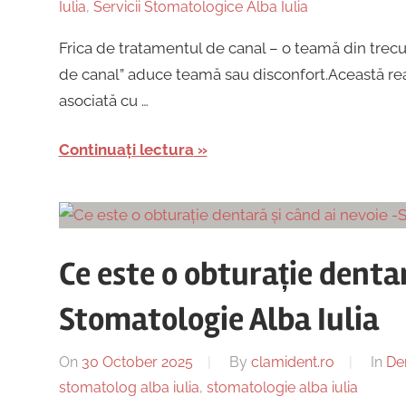
Iulia
,
Servicii Stomatologice Alba Iulia
Frica de tratamentul de canal – o teamă din trecu
de canal” aduce teamă sau disconfort.Această reac
asociată cu …
Continuați lectura
Ce este o obturație dentar
Stomatologie Alba Iulia
On
30 October 2025
By
clamident.ro
In
Den
stomatolog alba iulia
,
stomatologie alba iulia