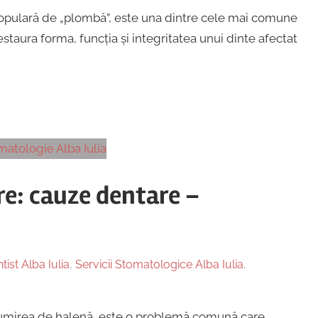
opulară de „plombă”, este una dintre cele mai comune
staura forma, funcția și integritatea unui dinte afectat
re: cauze dentare –
tist Alba Iulia
,
Servicii Stomatologice Alba Iulia
,
enumirea de halenă, este o problemă comună care