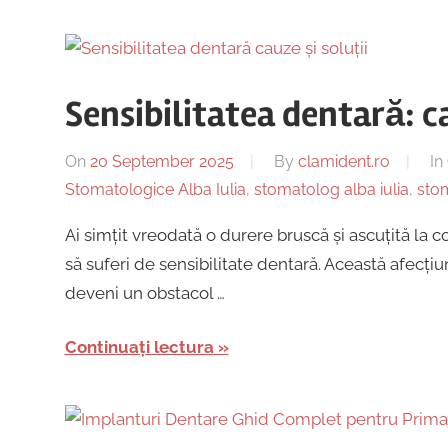
Sensibilitatea dentară: ca
On
20 September 2025
By
clamident.ro
In
Stomatologice Alba Iulia
,
stomatolog alba iulia
,
stom
Ai simțit vreodată o durere bruscă și ascuțită la c
să suferi de sensibilitate dentară. Această afecț
deveni un obstacol …
Continuați lectura