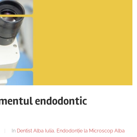
tamentul endodontic
In
Dentist Alba Iulia
,
Endodonție la Microscop Alba