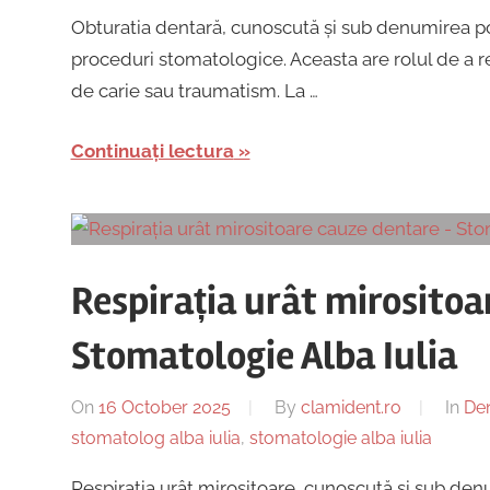
Obturatia dentară, cunoscută și sub denumirea p
proceduri stomatologice. Aceasta are rolul de a re
de carie sau traumatism. La …
Continuați lectura
Respirația urât mirositoa
Stomatologie Alba Iulia
On
16 October 2025
By
clamident.ro
In
Den
stomatolog alba iulia
,
stomatologie alba iulia
Respirația urât mirositoare, cunoscută și sub d