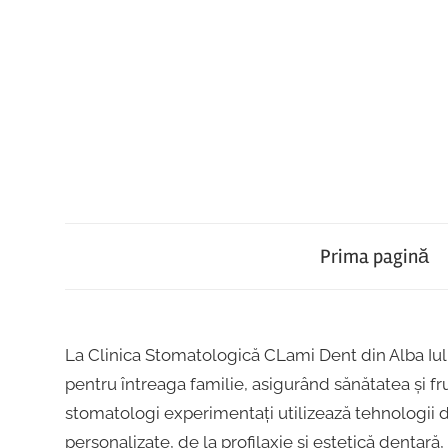
Skip
to
content
Implantologie,
Clinica
Ortodonție,
Protetică,
Prima pagină
Stomatologică
Chirurgie,
Parodontologie,
Clami
Tratamentul
La Clinica Stomatologică CLami Dent din Alba Iul
Cariilor,
pentru întreaga familie, asigurând sănătatea și 
Endodonție
Dent
stomatologi experimentați utilizează tehnologii 
,Implant
personalizate, de la profilaxie și estetică dentară