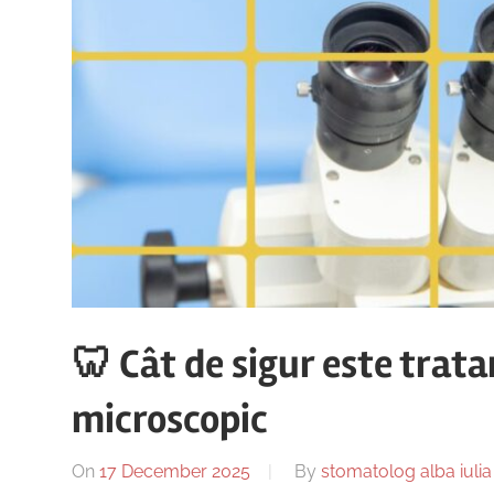
🦷 Cât de sigur este tra
microscopic
On
17 December 2025
By
stomatolog alba iulia