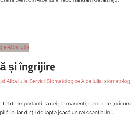
 și îngrijire
ist Alba Iulia
,
Servicii Stomatologice Alba Iulia
,
stomatolog
 la fel de importanți ca cei permanenți, deoarece „oricum
ărie, iar dinții de lapte joacă un rol esențial în …