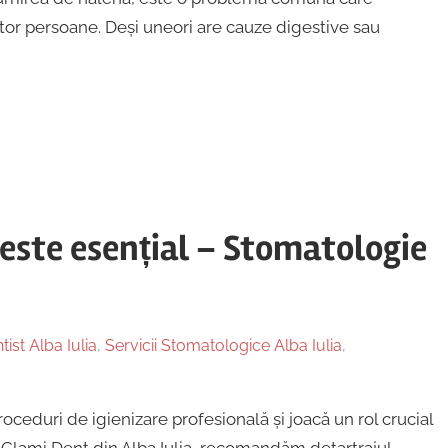
ltor persoane. Deși uneori are cauze digestive sau
 este esențial – Stomatologie
tist Alba Iulia
,
Servicii Stomatologice Alba Iulia
,
oceduri de igienizare profesională și joacă un rol crucial
a Clami Dent din Alba Iulia, recomandăm detartrajul