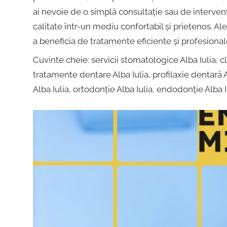
dentar,
Alba
ai nevoie de o simplă consultație sau de intervenț
Stomatologie
calitate într-un mediu confortabil și prietenos. Al
Copii,
a beneficia de tratamente eficiente și profesional
Iulia
Dentist,
Cuvinte cheie: servicii stomatologice Alba Iulia, cl
Strada
tratamente dentare Alba Iulia, profilaxie dentară A
Ion
|
Alba Iulia, ortodonție Alba Iulia, endodonție Alba Iu
Lăncrănjan
19,
Centru
Alba
Iulia
Implantologie
510218,
România
+40754463365