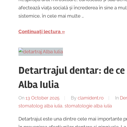
afectează viața socială și încrederea în sine a mu
sistemice, în cele mai multe …
Continuați lectura
Detartrajul dentar: de ce
Alba Iulia
On
13 October 2025
By
clamident.ro
In
Den
stomatolog alba iulia
,
stomatologie alba iulia
Detartrajul este una dintre cele mai importante pr
în prevenirea afecțiunilor dentare și gingivale. L