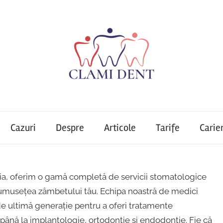
Cazuri
Despre
Articole
Tarife
Carie
ia, oferim o gamă completă de servicii stomatologice
frumusețea zâmbetului tău. Echipa noastră de medici
de ultimă generație pentru a oferi tratamente
, până la implantologie, ortodonție și endodonție. Fie că