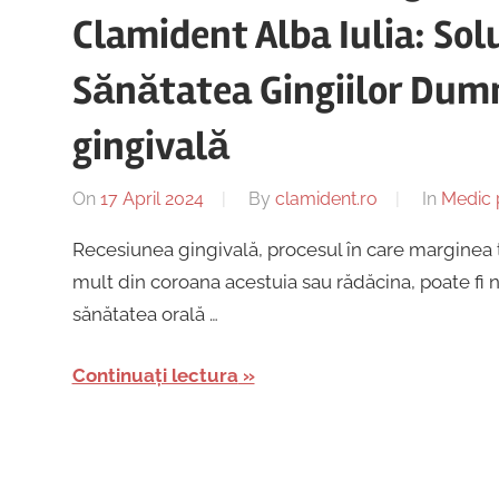
Clamident Alba Iulia: Sol
Sănătatea Gingiilor Dum
gingivală
On
17 April 2024
By
clamident.ro
In
Medic 
Recesiunea gingivală, procesul în care marginea 
mult din coroana acestuia sau rădăcina, poate fi 
sănătatea orală …
Continuați lectura