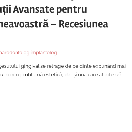
uții Avansate pentru
neavoastră – Recesiunea
parodontolog implantolog
țesutului gingival se retrage de pe dinte expunând mai
nu doar o problemă estetică, dar și una care afectează