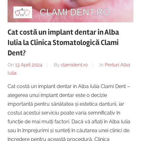
Copii,
|
Dentist,
Strada
Centru
Ion
Cat costă un implant dentar in Alba
Lăncrănjan
Implantologie
Iulia la Clinica Stomatologică Clami
19,
Alba
Dent?
Iulia
On
13 April 2024
By
clamident.ro
In
Preturi Alba
510218,
Iulia
România
+40754463365
Cat costă un implant dentar in Alba Iulia Clami Dent –
alegerea unui implant dentar este o decizie
importantă pentru sănătatea și estetica danturii, iar
costul acestui serviciu poate varia semnificativ în
funcție de mai mulți factori. Dacă vă aflați în Alba Iulia
sau în împrejurimi și sunteți în căutarea unei clinici de
încredere pentru această procedură, Clinica