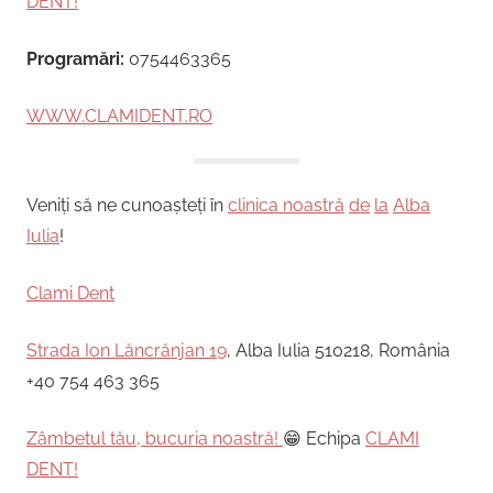
DENT!
Programări:
0754463365
WWW.CLAMIDENT.RO
Veniți să ne cunoașteți în
clinica noastră
de
la
Alba
Iulia
!
Clami Dent
Strada Ion Lăncrănjan 19
, Alba Iulia 510218, România
+40 754 463 365
Zâmbetul tău, bucuria noastră!
😁 Echipa
CLAMI
DENT!