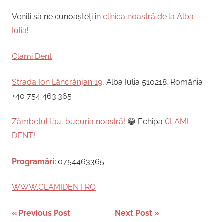
Veniți să ne cunoașteți în
clinica noastră
de
la
Alba
Iulia
!
Clami Dent
Strada Ion Lăncrănjan 19
, Alba Iulia 510218, România
+40 754 463 365
Zâmbetul tău, bucuria noastră!
😁 Echipa
CLAMI
DENT!
Programări:
0754463365
WWW.CLAMIDENT.RO
Post
Previous Post
Next Post