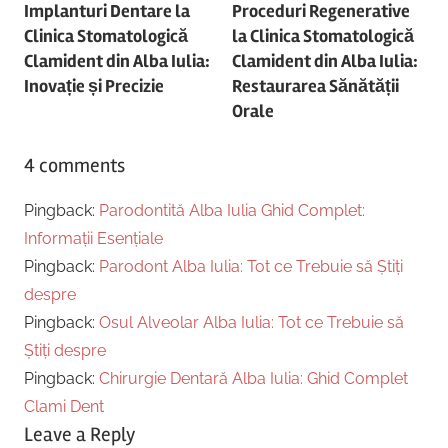
Implanturi Dentare la
Proceduri Regenerative
navigation
Clinica Stomatologică
la Clinica Stomatologică
Clamident din Alba Iulia:
Clamident din Alba Iulia:
Inovație și Precizie
Restaurarea Sănătății
Orale
4 comments
Pingback:
Parodontită Alba Iulia Ghid Complet:
Informații Esențiale
Pingback:
Parodont Alba Iulia: Tot ce Trebuie să Știți
despre
Pingback:
Osul Alveolar Alba Iulia: Tot ce Trebuie să
Știți despre
Pingback:
Chirurgie Dentară Alba Iulia: Ghid Complet
Clami Dent
Leave a Reply