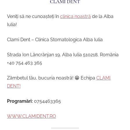
Veniți să ne cunoașteți în
clinica noastră
de la Alba
Iulia!
Clami Dent – Clinica Stomatologica Alba Iulia
Strada Ion Lăncrănjan 19, Alba Iulia 510218, România
+40 754 463 365
Zâmbetul tău, bucuria noastră! 😁 Echipa
CLAMI
DENT!
Programări:
0754463365
WWW.CLAMIDENT.RO