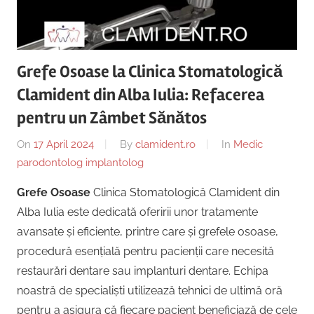
Copii,
|
Dentist,
Strada
Centru
Ion
Grefe Osoase la Clinica Stomatologică
Lăncrănjan
Implantologie
Clamident din Alba Iulia: Refacerea
19,
Alba
pentru un Zâmbet Sănătos
Iulia
On
17 April 2024
By
clamident.ro
In
Medic
510218,
parodontolog implantolog
România
+40754463365
Grefe Osoase
Clinica Stomatologică Clamident din
Alba Iulia este dedicată oferirii unor tratamente
avansate și eficiente, printre care și grefele osoase,
procedură esențială pentru pacienții care necesită
restaurări dentare sau implanturi dentare. Echipa
noastră de specialiști utilizează tehnici de ultimă oră
pentru a asigura că fiecare pacient beneficiază de cele