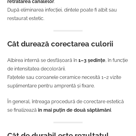
retratarea canalelor
.
După eliminarea infecției, dintele poate fi albit sau
restaurat estetic.
Cât durează corectarea culorii
Albirea internă se desfășoară în
1–3 ședințe
, în funcție
de intensitatea decolorării.
Fațetele sau coroanele ceramice necesită 1–2 vizite
suplimentare pentru amprentă și fixare.
În general, întreaga procedură de corectare estetică
se finalizează
în mai puțin de două săptămâni
.
Cât de durabil este rezultatul