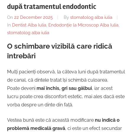
Copii,
după tratamentul endodontic
|
Dentist,
Strada
On
22 December 2025
By
stomatolog alba iulia
Centru
Ion
In
Dentist Alba Iulia
,
Endodonție la Microscop Alba Iulia
,
Lăncrănjan
stomatolog alba iulia
Implantologie
19,
O schimbare vizibilă care ridică
Alba
întrebări
Iulia
510218,
România
Mulți pacienți observă, la câteva luni după tratamentul
+40754463365
de canal, că dintele tratat își schimbă culoarea.
Poate deveni
mai închis, gri sau gălbui
, iar acest
lucru poate crea disconfort estetic, mai ales dacă este
vorba despre un dinte din față.
Vestea bună este că această modificare
nu indică o
problemă medicală gravă
, ci este un efect secundar