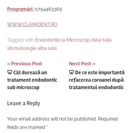
Programări:
0754463365
WWW.CLAMIDENT.RO
Tagged with
Endodonție la Microscop Alba Iulia
,
stomatologie alba iulia
Post
Previous Post
Next Post
🦷 Cât durează un
🦷 De ce este importantă
navigation
tratament endodontic
refacerea coroanei după
sub microscop
tratamentul endodontic
Leave a Reply
Your email address will not be published.
Required
fields are marked
*