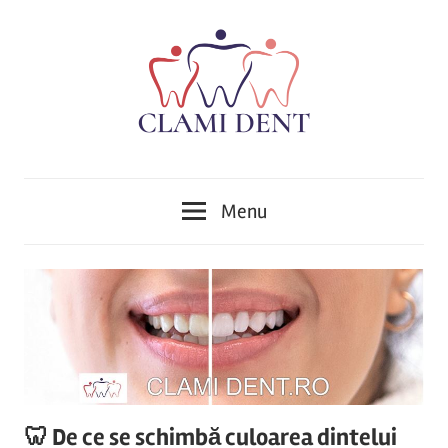
Skip
to
content
Implantologie,
Clinica
Ortodonție,
Menu
Protetică,
Stomatologică
Chirurgie,
Parodontologie,
Clami
Tratamentul
Dent
Cariilor,
Endodonție
Alba
,Implant
dentar,
Iulia
Stomatologie
🦷 De ce se schimbă culoarea dintelui