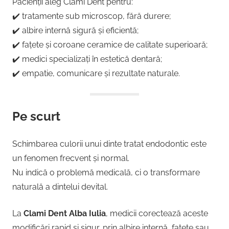
Pacienții aleg Clami Dent pentru:
✔️ tratamente sub microscop, fără durere;
✔️ albire internă sigură și eficientă;
✔️ fațete și coroane ceramice de calitate superioară;
✔️ medici specializați în estetică dentară;
✔️ empatie, comunicare și rezultate naturale.
Pe scurt
Schimbarea culorii unui dinte tratat endodontic este
un fenomen frecvent și normal.
Nu indică o problemă medicală, ci o transformare
naturală a dintelui devital.
La
Clami Dent Alba Iulia
, medicii corectează aceste
modificări rapid și sigur, prin albire internă, fațete sau