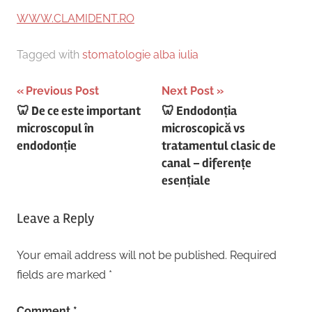
WWW.CLAMIDENT.RO
Tagged with
stomatologie alba iulia
Post
Previous Post
Next Post
🦷 De ce este important
🦷 Endodonția
navigation
microscopul în
microscopică vs
endodonție
tratamentul clasic de
canal – diferențe
esențiale
Leave a Reply
Your email address will not be published.
Required
fields are marked
*
Comment
*