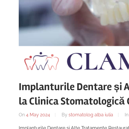
Implanturile Dentare și 
la Clinica Stomatologică 
On
4 May 2024
By
stomatolog alba iulia
I
Implanturile Dentare și Alte Tratamente Restaurat