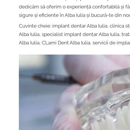
dentar,
Alba
dedicăm să oferim o experiență confortabilă și f
Stomatologie
sigure și eficiente în Alba Iulia și bucură-te din 
Copii,
Iulia
Cuvinte cheie: implant dentar Alba Iulia, clinica s
Dentist,
Alba Iulia, specialist implant dentar Alba Iulia, t
Strada
Alba Iulia, CLami Dent Alba Iulia, servicii de impla
Ion
|
Lăncrănjan
19,
Centru
Alba
Iulia
Implantologie
510218,
România
+40754463365