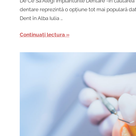
De Ce Să Alegi Implanturile Dentare -În căutarea so
dentare reprezintă o opțiune tot mai populară dat
Dent în Alba Iulia …
Continuați lectura