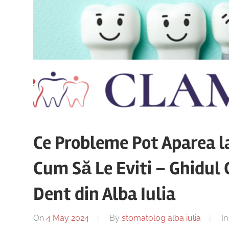
Ce Probleme Pot Aparea l
Cum Să Le Eviti – Ghidul 
Dent din Alba Iulia
On
4 May 2024
By
stomatolog alba iulia
I