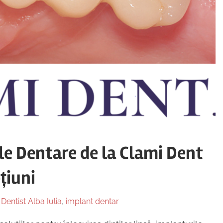
le Dentare de la Clami Dent
țiuni
n
Dentist Alba Iulia
,
implant dentar