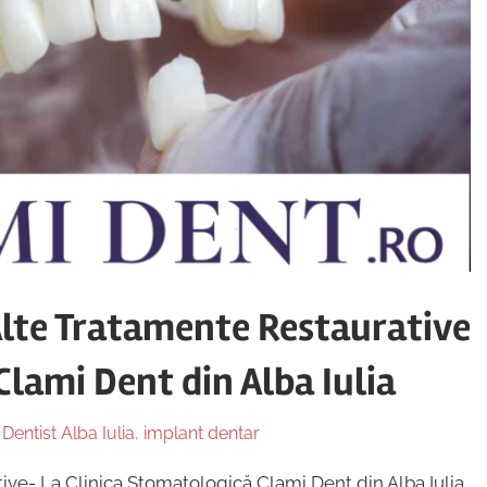
Alte Tratamente Restaurative
Clami Dent din Alba Iulia
n
Dentist Alba Iulia
,
implant dentar
ive- La Clinica Stomatologică Clami Dent din Alba Iulia,