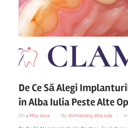
De Ce Să Alegi Implanturi
în Alba Iulia Peste Alte Op
On
4 May 2024
By
stomatolog alba iulia
I