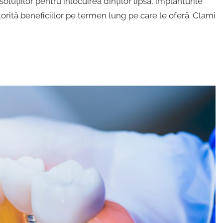
luțiilor pentru înlocuirea dinților lipsă, implanturile
orită beneficiilor pe termen lung pe care le oferă. Clami