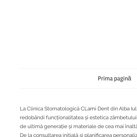
Skip
to
content
Implantologie,
Clinica
Ortodonție,
Protetică,
Prima pagină
Stomatologică
Chirurgie,
Parodontologie,
Clami
Tratamentul
La Clinica Stomatologică CLami Dent din Alba Iuli
Cariilor,
redobândi funcționalitatea și estetica zâmbetului 
Endodonție
Dent
de ultimă generație și materiale de cea mai înaltă 
,Implant
De la consultarea inițială și planificarea personaliz