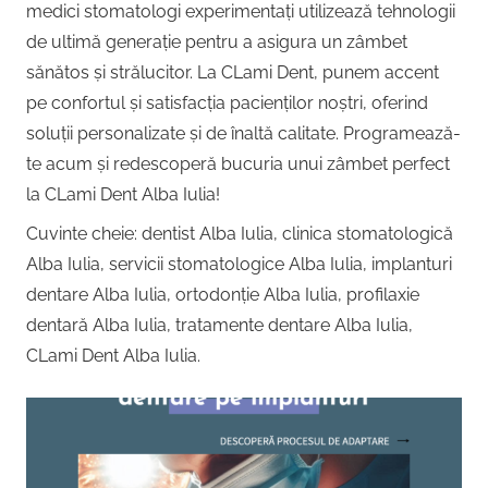
Copii,
medici stomatologi experimentați utilizează tehnologii
|
Dentist,
de ultimă generație pentru a asigura un zâmbet
Strada
sănătos și strălucitor. La CLami Dent, punem accent
Centru
Ion
pe confortul și satisfacția pacienților noștri, oferind
Lăncrănjan
soluții personalizate și de înaltă calitate. Programează-
Implantologie
19,
te acum și redescoperă bucuria unui zâmbet perfect
Alba
la CLami Dent Alba Iulia!
Iulia
510218,
Cuvinte cheie: dentist Alba Iulia, clinica stomatologică
România
Alba Iulia, servicii stomatologice Alba Iulia, implanturi
+40754463365
dentare Alba Iulia, ortodonție Alba Iulia, profilaxie
dentară Alba Iulia, tratamente dentare Alba Iulia,
CLami Dent Alba Iulia.