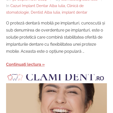
In
Cazuri Implant Dentar Alba Iulia
,
Clinică de
stomatologie
,
Dentist Alba Iulia
,
implant dentar
O proteză dentară mobilă pe implanturi, cunoscută și
sub denumirea de overdenture pe implanturi, este o
soluție protetică care combină stabilitatea oferită de
implanturile dentare cu flexibilitatea unei proteze
mobile. Aceasta este o opțiune populară …
Continuați lectura