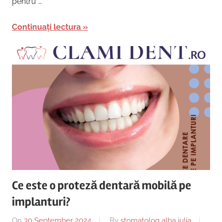
pentru …
Continuați lectura
Ce este o proteză dentară mobilă pe
implanturi?
On
30 September 2024
By
stomatolog alba iulia