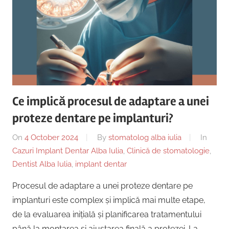
Ce implică procesul de adaptare a unei
proteze dentare pe implanturi?
On
4 October 2024
By
stomatolog alba iulia
In
Cazuri Implant Dentar Alba Iulia
,
Clinică de stomatologie
,
Dentist Alba Iulia
,
implant dentar
Procesul de adaptare a unei proteze dentare pe
implanturi este complex și implică mai multe etape,
de la evaluarea inițială și planificarea tratamentului
până la montarea și ajustarea finală a protezei. La