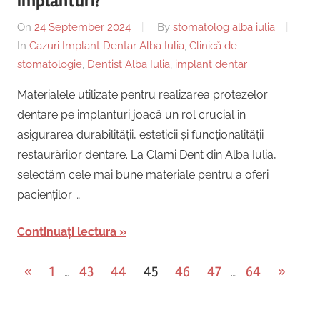
implanturi?
On
24 September 2024
By
stomatolog alba iulia
In
Cazuri Implant Dentar Alba Iulia
,
Clinică de
stomatologie
,
Dentist Alba Iulia
,
implant dentar
Materialele utilizate pentru realizarea protezelor
dentare pe implanturi joacă un rol crucial în
asigurarea durabilității, esteticii și funcționalității
restaurărilor dentare. La Clami Dent din Alba Iulia,
selectăm cele mai bune materiale pentru a oferi
pacienților …
Continuați lectura
Posts
Previous
Next
«
1
43
44
45
46
47
64
»
…
…
Posts
Posts
pagination