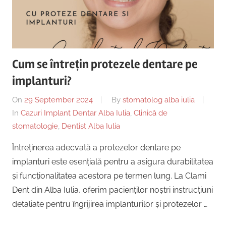
Cum se întrețin protezele dentare pe
implanturi?
On
29 September 2024
By
stomatolog alba iulia
In
Cazuri Implant Dentar Alba Iulia
,
Clinică de
stomatologie
,
Dentist Alba Iulia
Întreținerea adecvată a protezelor dentare pe
implanturi este esențială pentru a asigura durabilitatea
și funcționalitatea acestora pe termen lung. La Clami
Dent din Alba Iulia, oferim pacienților noștri instrucțiuni
detaliate pentru îngrijirea implanturilor și protezelor …