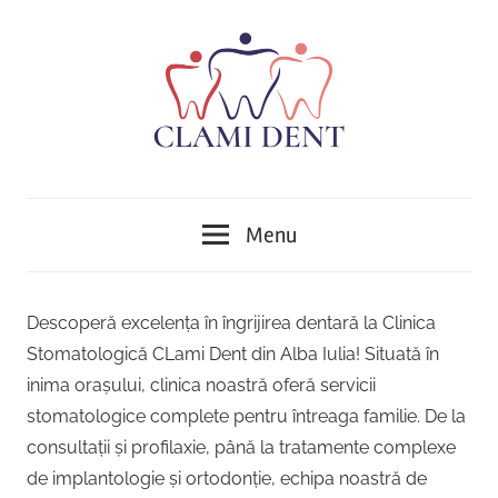
Skip
to
content
Implantologie,
Clinica
Ortodonție,
Menu
Protetică,
Stomatologică
Chirurgie,
Parodontologie,
Clami
Descoperă excelența în îngrijirea dentară la Clinica
Tratamentul
Stomatologică CLami Dent din Alba Iulia! Situată în
Dent
Cariilor,
inima orașului, clinica noastră oferă servicii
Endodonție
Alba
stomatologice complete pentru întreaga familie. De la
,Implant
dentar,
consultații și profilaxie, până la tratamente complexe
Iulia
Stomatologie
de implantologie și ortodonție, echipa noastră de