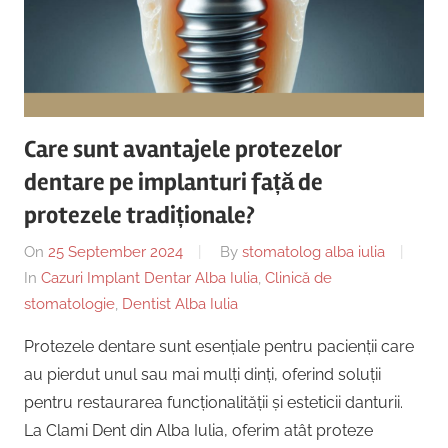
Care sunt avantajele protezelor
dentare pe implanturi față de
protezele tradiționale?
On
25 September 2024
By
stomatolog alba iulia
In
Cazuri Implant Dentar Alba Iulia
,
Clinică de
stomatologie
,
Dentist Alba Iulia
Protezele dentare sunt esențiale pentru pacienții care
au pierdut unul sau mai mulți dinți, oferind soluții
pentru restaurarea funcționalității și esteticii danturii.
La Clami Dent din Alba Iulia, oferim atât proteze