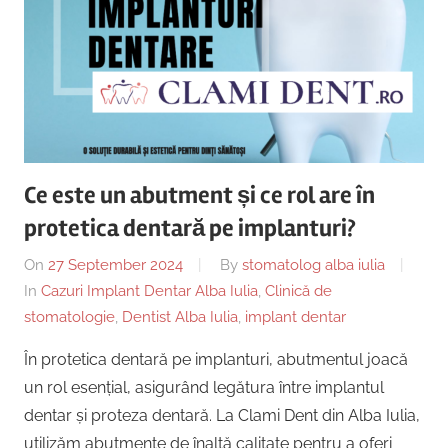
Ce este un abutment și ce rol are în
protetica dentară pe implanturi?
On
27 September 2024
By
stomatolog alba iulia
In
Cazuri Implant Dentar Alba Iulia
,
Clinică de
stomatologie
,
Dentist Alba Iulia
,
implant dentar
În protetica dentară pe implanturi, abutmentul joacă
un rol esențial, asigurând legătura între implantul
dentar și proteza dentară. La Clami Dent din Alba Iulia,
utilizăm abutmente de înaltă calitate pentru a oferi