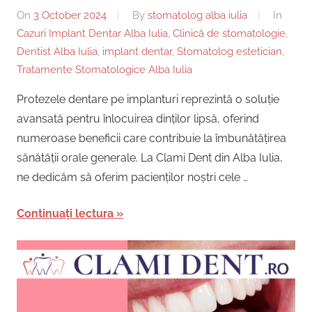
On
3 October 2024
By
stomatolog alba iulia
In
Cazuri Implant Dentar Alba Iulia
,
Clinică de stomatologie
,
Dentist Alba Iulia
,
implant dentar
,
Stomatolog estetician
,
Tratamente Stomatologice Alba Iulia
Protezele dentare pe implanturi reprezintă o soluție
avansată pentru înlocuirea dinților lipsă, oferind
numeroase beneficii care contribuie la îmbunătățirea
sănătății orale generale. La Clami Dent din Alba Iulia,
ne dedicăm să oferim pacienților noștri cele …
Continuați lectura