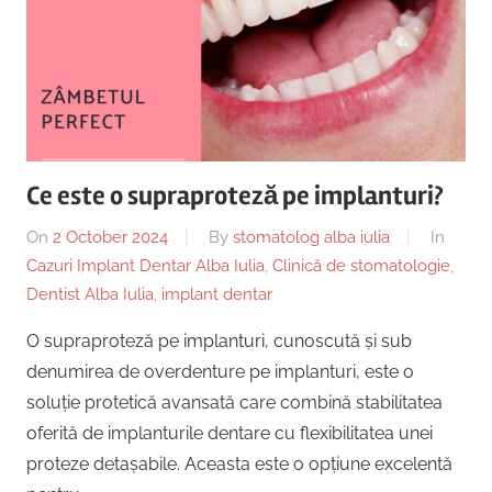
Ce este o supraproteză pe implanturi?
On
2 October 2024
By
stomatolog alba iulia
In
Cazuri Implant Dentar Alba Iulia
,
Clinică de stomatologie
,
Dentist Alba Iulia
,
implant dentar
O supraproteză pe implanturi, cunoscută și sub
denumirea de overdenture pe implanturi, este o
soluție protetică avansată care combină stabilitatea
oferită de implanturile dentare cu flexibilitatea unei
proteze detașabile. Aceasta este o opțiune excelentă