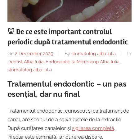
Copii,
|
Dentist,
Strada
Centru
Ion
🦷 De ce este important controlul
Lăncrănjan
Implantologie
periodic după tratamentul endodontic
19,
Alba
On
2 December 2025
By
stomatolog alba iulia
In
Iulia
Dentist Alba Iulia
,
Endodonție la Microscop Alba Iulia
,
510218,
stomatolog alba iulia
România
+40754463365
Tratamentul endodontic – un pas
esențial, dar nu final
Tratamentul endodontic, cunoscut și ca tratament de
canal, are scopul de a salva dintele de la extracție.
După curățarea canalelor și
sigilarea completă
,
infecția este eliminată, iar durerea dispare.