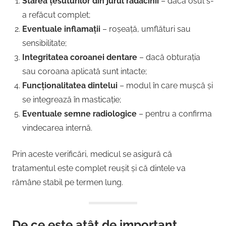
Starea țesuturilor din jurul rădăcinii
– dacă osul s-
a refăcut complet;
Eventuale inflamații
– roșeață, umflături sau
sensibilitate;
Integritatea coroanei dentare
– dacă obturația
sau coroana aplicată sunt intacte;
Funcționalitatea dintelui
– modul în care mușcă și
se integrează în masticație;
Eventuale semne radiologice
– pentru a confirma
vindecarea internă.
Prin aceste verificări, medicul se asigură că
tratamentul este complet reușit și că dintele va
rămâne stabil pe termen lung.
De ce este atât de important