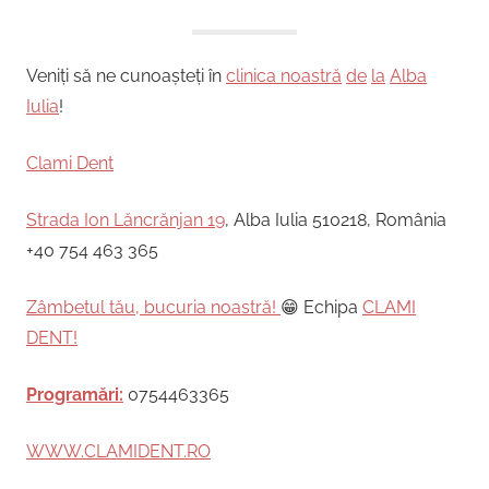
Veniți să ne cunoașteți în
clinica noastră
de
la
Alba
Iulia
!
Clami Dent
Strada Ion Lăncrănjan 19
, Alba Iulia 510218, România
+40 754 463 365
Zâmbetul tău, bucuria noastră!
😁 Echipa
CLAMI
DENT!
Programări:
0754463365
WWW.CLAMIDENT.RO