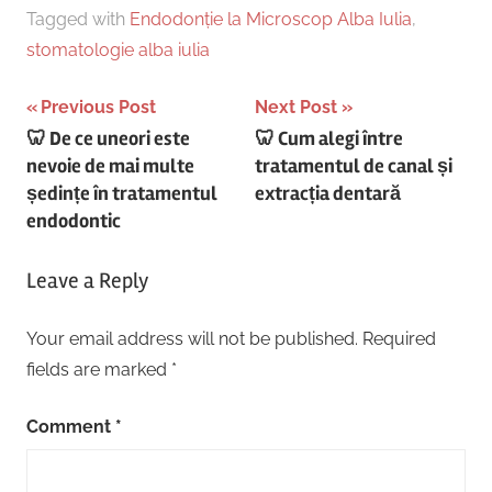
Tagged with
Endodonție la Microscop Alba Iulia
,
stomatologie alba iulia
Post
Previous Post
Next Post
🦷 De ce uneori este
🦷 Cum alegi între
navigation
nevoie de mai multe
tratamentul de canal și
ședințe în tratamentul
extracția dentară
endodontic
Leave a Reply
Your email address will not be published.
Required
fields are marked
*
Comment
*